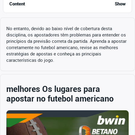
Content
Show
No entanto, devido ao baixo nível de cobertura desta
disciplina, os apostadores têm problemas para entender os
princípios da previsão correta da partida. Aprenda a apostar
corretamente no futebol americano, revise as melhores
estratégias de apostas e conheça as principais
características do jogo.
melhores Os lugares para
apostar no futebol americano