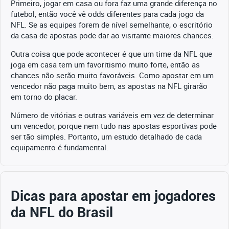
Primeiro, jogar em casa ou fora faz uma grande diferença no
futebol, então você vê odds diferentes para cada jogo da
NFL. Se as equipes forem de nível semelhante, o escritório
da casa de apostas pode dar ao visitante maiores chances.
Outra coisa que pode acontecer é que um time da NFL que
joga em casa tem um favoritismo muito forte, então as
chances não serão muito favoráveis. Como apostar em um
vencedor não paga muito bem, as apostas na NFL girarão
em torno do placar.
Número de vitórias e outras variáveis em vez de determinar
um vencedor, porque nem tudo nas apostas esportivas pode
ser tão simples. Portanto, um estudo detalhado de cada
equipamento é fundamental.
Dicas para apostar em jogadores
da NFL do Brasil