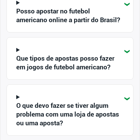
Posso apostar no futebol
americano online a partir do Brasil?
Que tipos de apostas posso fazer
em jogos de futebol americano?
O que devo fazer se tiver algum
problema com uma loja de apostas
ou uma aposta?