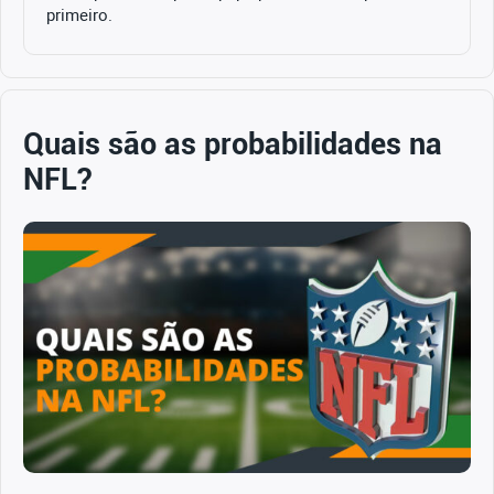
primeiro.
Quais são as probabilidades na
NFL?