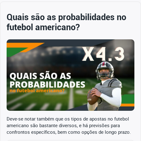
Quais são as probabilidades no
futebol americano?
Deve-se notar também que os tipos de apostas no futebol
americano são bastante diversos, e há previsões para
confrontos específicos, bem como opções de longo prazo.