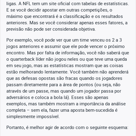
ligas. A NFL tem um site oficial com tabelas de estatísticas.
E se você decidir apostar em outras competições, o
máximo que encontrará é a classificação e os resultados
anteriores. Mas se você considerar apenas esses fatores, a
previsão não pode ser considerada objetiva.
Por exemplo, você pode ver que um time venceu os 2 a 3
jogos anteriores e assumir que ele pode vencer o próximo
encontro. Mas por falta de informação, você não saberá que
o quarterback líder não jogou neles ou que teve uma queda
em seu jogo, mas as estatísticas mostram que as coisas
estão melhorando lentamente. Você também não aprenderá
que as defesas opostas são fracas quando os jogadores
passam diretamente para a área de pontos (ou seja, não
através de um passe, mas quando um jogador passa por
adversários e coloca a bola lá). Esses são apenas
exemplos, mas também mostram a importância da análise
completa – sem ela, fazer uma aposta bem-sucedida é
simplesmente impossível.
Portanto, é melhor agir de acordo com o seguinte esquema: