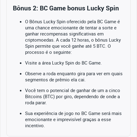
Bônus 2: BC Game bonus Lucky Spin
O Bônus Lucky Spin oferecido pela BC Game é
uma chance emocionante de tentar a sorte e
ganhar recompensas significativas em
criptomoedas. A cada 12 horas, o bônus Lucky
Spin permite que você ganhe até 5 BTC. O
processo é o seguinte:
Visite a área Lucky Spin do BC Game.
Observe a roda enquanto gira para ver em quais
segmentos de prêmio ela cai.
Você tem o potencial de ganhar de um a cinco
Bitcoins (BTC) por giro, dependendo de onde a
roda parar.
Sua experiência de jogo no BC Game será mais
emocionante e imprevisível graças a esse
incentivo.