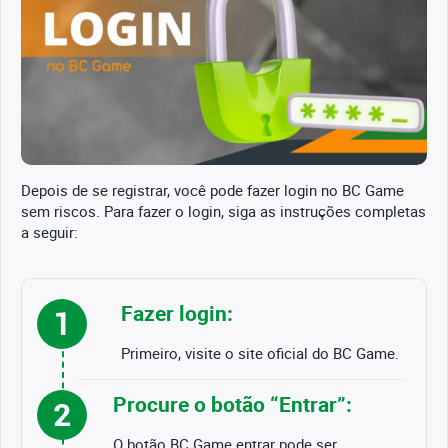
Depois de se registrar, você pode fazer login no BC Game
sem riscos. Para fazer o login, siga as instruções completas
a seguir:
Fazer login:
1
Primeiro, visite o site oficial do BC Game.
Procure o botão “Entrar”:
2
O botão BC Game entrar pode ser