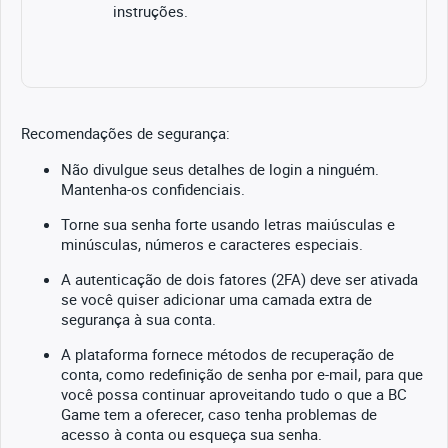
instruções.
Recomendações de segurança:
Não divulgue seus detalhes de login a ninguém.
Mantenha-os confidenciais.
Torne sua senha forte usando letras maiúsculas e
minúsculas, números e caracteres especiais.
A autenticação de dois fatores (2FA) deve ser ativada
se você quiser adicionar uma camada extra de
segurança à sua conta.
A plataforma fornece métodos de recuperação de
conta, como redefinição de senha por e-mail, para que
você possa continuar aproveitando tudo o que a BC
Game tem a oferecer, caso tenha problemas de
acesso à conta ou esqueça sua senha.