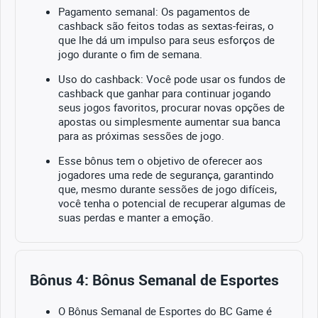
Pagamento semanal: Os pagamentos de
cashback são feitos todas as sextas-feiras, o
que lhe dá um impulso para seus esforços de
jogo durante o fim de semana.
Uso do cashback: Você pode usar os fundos de
cashback que ganhar para continuar jogando
seus jogos favoritos, procurar novas opções de
apostas ou simplesmente aumentar sua banca
para as próximas sessões de jogo.
Esse bônus tem o objetivo de oferecer aos
jogadores uma rede de segurança, garantindo
que, mesmo durante sessões de jogo difíceis,
você tenha o potencial de recuperar algumas de
suas perdas e manter a emoção.
Bônus 4: Bônus Semanal de Esportes
O Bônus Semanal de Esportes do BC Game é