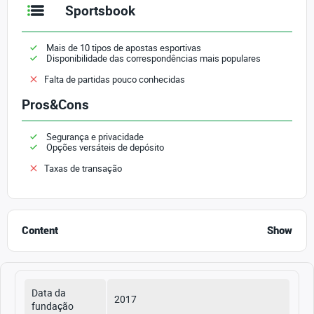
Sportsbook
Mais de 10 tipos de apostas esportivas
Disponibilidade das correspondências mais populares
Falta de partidas pouco conhecidas
Pros&Cons
Segurança e privacidade
Opções versáteis de depósito
Taxas de transação
Content
Show
Data da
2017
fundação