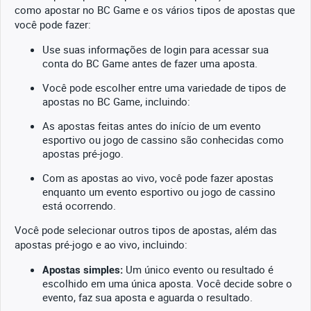
como apostar no BC Game e os vários tipos de apostas que
você pode fazer:
Use suas informações de login para acessar sua
conta do BC Game antes de fazer uma aposta.
Você pode escolher entre uma variedade de tipos de
apostas no BC Game, incluindo:
As apostas feitas antes do início de um evento
esportivo ou jogo de cassino são conhecidas como
apostas pré-jogo.
Com as apostas ao vivo, você pode fazer apostas
enquanto um evento esportivo ou jogo de cassino
está ocorrendo.
Você pode selecionar outros tipos de apostas, além das
apostas pré-jogo e ao vivo, incluindo:
Um único evento ou resultado é
Apostas simples:
escolhido em uma única aposta. Você decide sobre o
evento, faz sua aposta e aguarda o resultado.