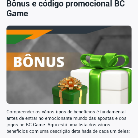
Bônus e código promocional BC
Game
Compreender os vários tipos de benefícios é fundamental
antes de entrar no emocionante mundo das apostas e dos
jogos no BC Game. Aqui está uma lista dos vários
benefícios com uma descrição detalhada de cada um deles: