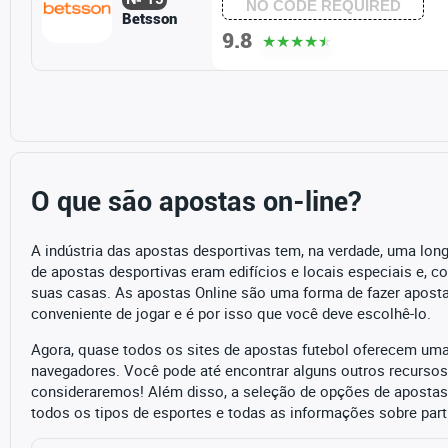
Betsson
9.8
O que são apostas on-line?
A indústria das apostas desportivas tem, na verdade, uma lon
de apostas desportivas eram edifícios e locais especiais e, c
suas casas. As apostas Online são uma forma de fazer aposta
conveniente de jogar e é por isso que você deve escolhê-lo.
Agora, quase todos os sites de apostas futebol oferecem uma
navegadores. Você pode até encontrar alguns outros recursos
consideraremos! Além disso, a seleção de opções de apostas 
todos os tipos de esportes e todas as informações sobre part