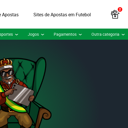
e Apostas
Sites de Apostas em Futebol
sportes
Jogos
Pagamentos
Outra categoria