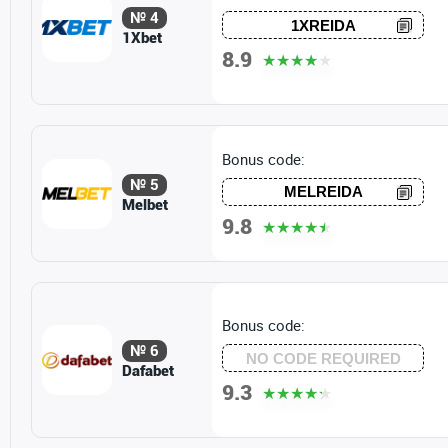
№ 4
1Xbet
8.9
Bonus code:
№ 5
Melbet
9.8
Bonus code:
№ 6
Dafabet
9.3