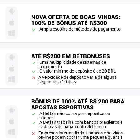
NOVA OFERTA DE BOAS-VINDAS:
100% DE BÔNUS ATÉ R$300
Ampla escolha de métodos de pagamento
ATÉ R$200 EM BETBONUSES
Uma multiplicidade de sistemas de
pagamento
O valor mínimo do depósito é de 20 BRL
A velocidade de depósito varia de alguns
segundos a 10 dias
BÔNUS DE 100% ATÉ R$ 200 PARA
APOSTAS ESPORTIVAS
A Betfair não cobra por depósitos ou
saques.
A Betfair trabalha com bancos brasileiros e
sistemas de pagamento eletrônico
Empresas intermediárias, bancos e serviços
on-line podem cobrar uma pequena quantia