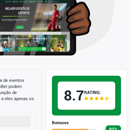
a de eventos
poBet podem
8.7
função de
RATING:
 a eles apenas os
Bonuses
82%