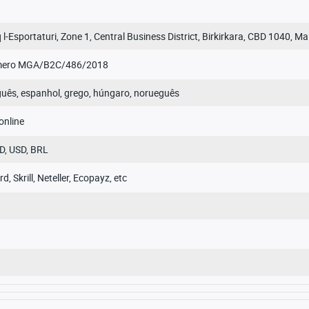
 l-Esportaturi, Zone 1, Central Business District, Birkirkara, CBD 1040, Ma
úmero MGA/B2C/486/2018
uguês, espanhol, grego, húngaro, norueguês
online
D, USD, BRL
, Skrill, Neteller, Ecopayz, etc