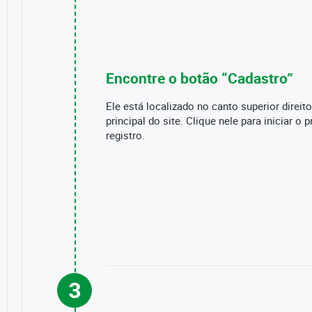
Encontre o botão “Cadastro”
Ele está localizado no canto superior direit
principal do site. Clique nele para iniciar o
registro.
3