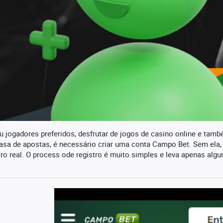
 jogadores preferidos, desfrutar de jogos de casino online e tam
 casa de apostas, é necessário criar uma conta Campo Bet. Sem ela
o real. O process ode registro é muito simples e leva apenas algu