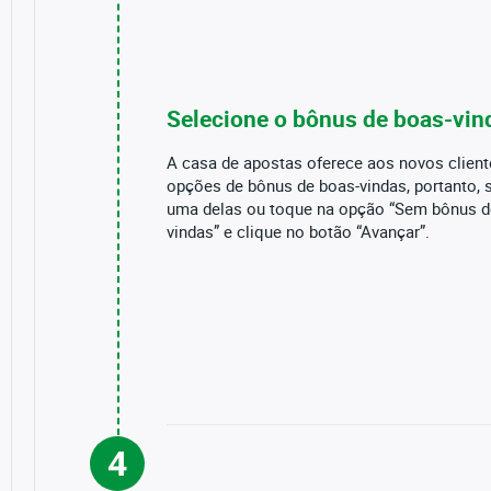
Selecione o bônus de boas-vin
A casa de apostas oferece aos novos client
opções de bônus de boas-vindas, portanto, 
uma delas ou toque na opção “Sem bônus d
vindas” e clique no botão “Avançar”.
4