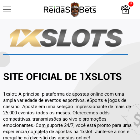
SITE OFICIAL DE 1XSLOTS
1xslot: A principal plataforma de apostas online com uma
ampla variedade de eventos esportivos, eSports e jogos de
cassino. Aposte em uma seleção impressionante de mais de
25.000 eventos todos os meses. Oferecemos odds
competitivas, transmissões ao vivo e promoções
emocionantes. Com suporte 24/7, você está pronto para uma
experiência completa de apostas na 1xslot. Junte-se a nós e
mergulhe na diversão das apostas online!