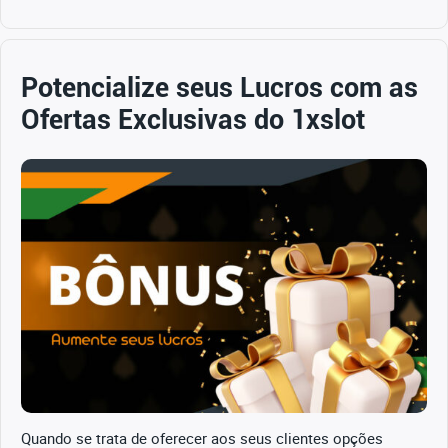
Potencialize seus Lucros com as
Ofertas Exclusivas do 1xslot
Quando se trata de oferecer aos seus clientes opções