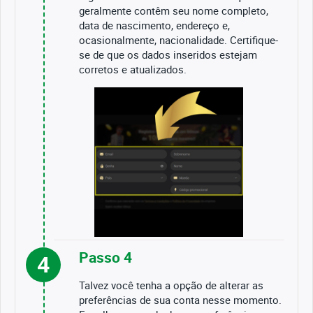
geralmente contêm seu nome completo,
data de nascimento, endereço e,
ocasionalmente, nacionalidade. Certifique-
se de que os dados inseridos estejam
corretos e atualizados.
Passo 4
4
Talvez você tenha a opção de alterar as
preferências de sua conta nesse momento.