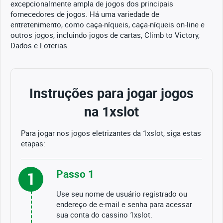
excepcionalmente ampla de jogos dos principais
fornecedores de jogos. Há uma variedade de
entretenimento, como caça-níqueis, caça-níqueis on-line e
outros jogos, incluindo jogos de cartas, Climb to Victory,
Dados e Loterias.
Instruções para jogar jogos
na 1xslot
Para jogar nos jogos eletrizantes da 1xslot, siga estas
etapas:
Passo 1
1
Use seu nome de usuário registrado ou
endereço de e-mail e senha para acessar
sua conta do cassino 1xslot.