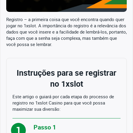
Registro – a primeira coisa que você encontra quando quer
jogar no 1xslot. A importância do registro é a relevância dos
dados que você insere e a facilidade de lembrá-los, portanto,
faça com que a senha seja complexa, mas também que
você possa se lembrar.
Instruções para se registrar
no 1xslot
Este artigo o guiará por cada etapa do processo de
registro no 1xslot Casino para que você possa
maximizar sua diversão:
Passo 1
1