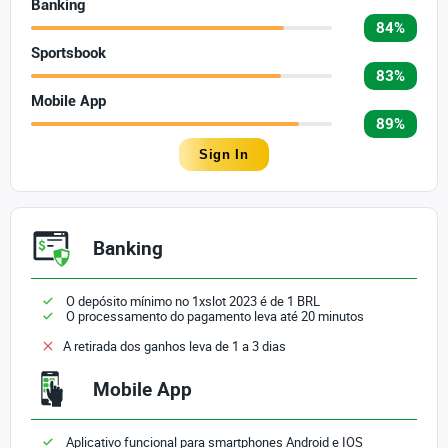
Banking
84%
Sportsbook
83%
Mobile App
89%
Sign In
Banking
O depósito mínimo no 1xslot 2023 é de 1 BRL
O processamento do pagamento leva até 20 minutos
A retirada dos ganhos leva de 1 a 3 dias
Mobile App
Aplicativo funcional para smartphones Android e IOS