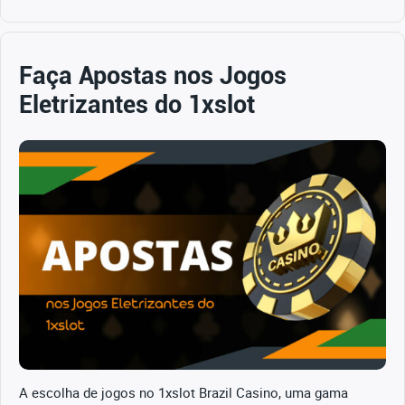
Faça Apostas nos Jogos
Eletrizantes do 1xslot
A escolha de jogos no 1xslot Brazil Casino, uma gama