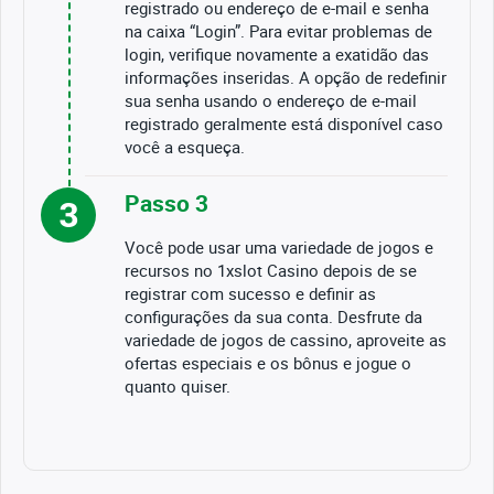
registrado ou endereço de e-mail e senha
na caixa “Login”. Para evitar problemas de
login, verifique novamente a exatidão das
informações inseridas. A opção de redefinir
sua senha usando o endereço de e-mail
registrado geralmente está disponível caso
você a esqueça.
Passo 3
3
Você pode usar uma variedade de jogos e
recursos no 1xslot Casino depois de se
registrar com sucesso e definir as
configurações da sua conta. Desfrute da
variedade de jogos de cassino, aproveite as
ofertas especiais e os bônus e jogue o
quanto quiser.