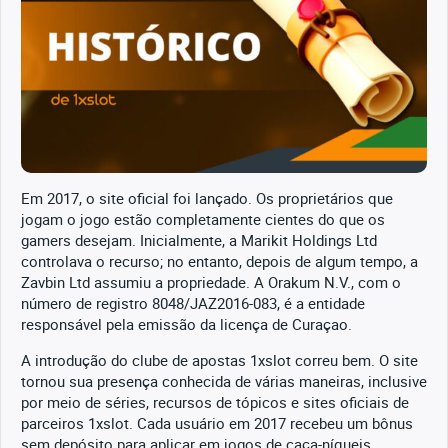
Em 2017, o site oficial foi lançado. Os proprietários que
jogam o jogo estão completamente cientes do que os
gamers desejam. Inicialmente, a Marikit Holdings Ltd
controlava o recurso; no entanto, depois de algum tempo, a
Zavbin Ltd assumiu a propriedade. A Orakum N.V., com o
número de registro 8048/JAZ2016-083, é a entidade
responsável pela emissão da licença de Curaçao.
A introdução do clube de apostas 1xslot correu bem. O site
tornou sua presença conhecida de várias maneiras, inclusive
por meio de séries, recursos de tópicos e sites oficiais de
parceiros 1xslot. Cada usuário em 2017 recebeu um bônus
sem depósito para aplicar em jogos de caça-níqueis