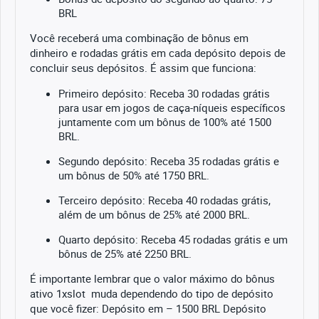
BRL
Você receberá uma combinação de bônus em
dinheiro e rodadas grátis em cada depósito depois de
concluir seus depósitos. É assim que funciona:
Primeiro depósito: Receba 30 rodadas grátis
para usar em jogos de caça-níqueis específicos
juntamente com um bônus de 100% até 1500
BRL.
Segundo depósito: Receba 35 rodadas grátis e
um bônus de 50% até 1750 BRL.
Terceiro depósito: Receba 40 rodadas grátis,
além de um bônus de 25% até 2000 BRL.
Quarto depósito: Receba 45 rodadas grátis e um
bônus de 25% até 2250 BRL.
É importante lembrar que o valor máximo do bônus
ativo 1xslot muda dependendo do tipo de depósito
que você fizer: Depósito em – 1500 BRL Depósito