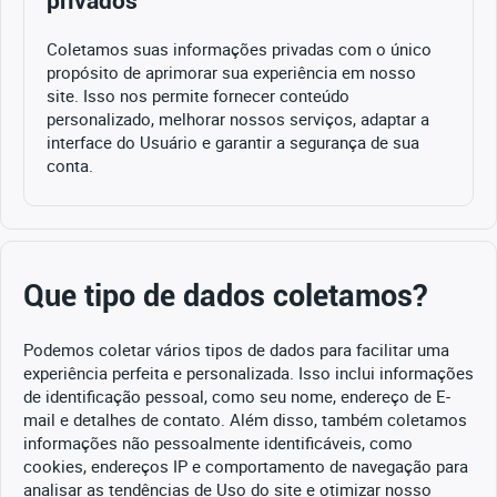
privados
Coletamos suas informações privadas com o único
propósito de aprimorar sua experiência em nosso
site. Isso nos permite fornecer conteúdo
personalizado, melhorar nossos serviços, adaptar a
interface do Usuário e garantir a segurança de sua
conta.
Que tipo de dados coletamos?
Podemos coletar vários tipos de dados para facilitar uma
experiência perfeita e personalizada. Isso inclui informações
de identificação pessoal, como seu nome, endereço de E-
mail e detalhes de contato. Além disso, também coletamos
informações não pessoalmente identificáveis, como
cookies, endereços IP e comportamento de navegação para
analisar as tendências de Uso do site e otimizar nosso