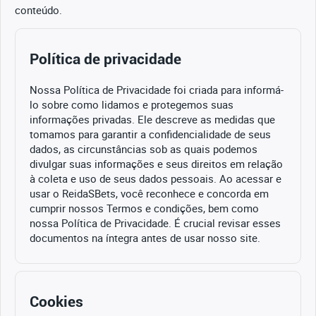
conteúdo.
Política de privacidade
Nossa Política de Privacidade foi criada para informá-
lo sobre como lidamos e protegemos suas
informações privadas. Ele descreve as medidas que
tomamos para garantir a confidencialidade de seus
dados, as circunstâncias sob as quais podemos
divulgar suas informações e seus direitos em relação
à coleta e uso de seus dados pessoais. Ao acessar e
usar o ReidaSBets, você reconhece e concorda em
cumprir nossos Termos e condições, bem como
nossa Política de Privacidade. É crucial revisar esses
documentos na íntegra antes de usar nosso site.
Cookies