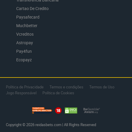
Cartao De Credito
Paysafecard
Muchbetter
Vcreditos
Astropay
Pay4fun
Ecopayz
Política de Privacidade
Termos e condições
Termos de Uso
Jogo Responsável
Política de Cookies
Copyright © 2026 reidasbets.com | All Rights Reserved