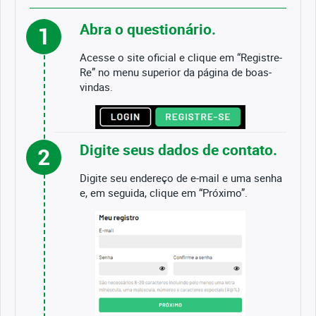
Abra o questionário.
1
Acesse o site oficial e clique em “Registre-
Re” no menu superior da página de boas-
vindas.
Digite seus dados de contato.
2
Digite seu endereço de e-mail e uma senha
e, em seguida, clique em “Próximo”.