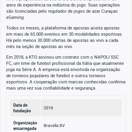
anos de experiência na indústria do jogo. Suas operações
são licenciadas pelo regulador de jogos de azar Curaçao
eGaming.
Todos os meses, a plataforma de apostas aceita apostas
em mais de 65.000 eventos em 30 modalidades esportivas.
Há pelo menos 30.000 ofertas de apostas ao vivo a cada
mês na seção de apostas ao vivo.
Em 2018, a KTO assinou um contrato com o NAPOLI SSC
FC, um time de futebol profissional da Itália que atualmente
joga na Série A. A empresa está envolvida na organização
de torneios populares de futebol e outros torneios
esportivos. A cooperação com marcas conhecidas confirma
mais uma vez sua confiabilidade e segurança.
Data de
2018
fundação
Organização
Bravalla BV
encarregada