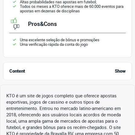
Altas probabilidades nas apostas em futebol;
Todos os meses a KTO oferece mais de 60.000 eventos para
apostas em dezenas de disciplinas
Pros&Cons
Uma excelente seleção de bônus e promoções
Uma verificação rápida da conta do jogo
Content
Show
KTO é um site de jogos completo que oferece apostas
esportivas, jogos de cassino e outros tipos de
entretenimento. Entrou no mercado latino-americano em
2018, oferecendo aos usuários locais acordos de moeda
local, uma ampla gama de mercados de apostas para o
futebol, e grandes bônus para os recém-chegados. O site
KTO é propriedade da Bravalla BV, uma empresa com 50