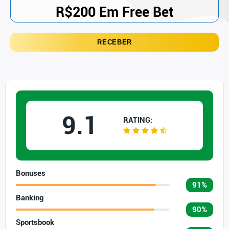
R$200 Em Free Bet
RECEBER
9.1
RATING:
Bonuses
91%
Banking
90%
Sportsbook