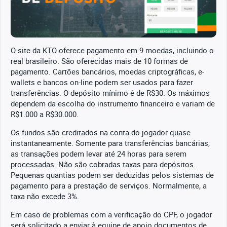
O site da KTO oferece pagamento em 9 moedas, incluindo o
real brasileiro. São oferecidas mais de 10 formas de
pagamento. Cartões bancários, moedas criptográficas, e-
wallets e bancos on-line podem ser usados para fazer
transferências. O depósito mínimo é de R$30. Os máximos
dependem da escolha do instrumento financeiro e variam de
R$1.000 a R$30.000.
Os fundos são creditados na conta do jogador quase
instantaneamente. Somente para transferências bancárias,
as transações podem levar até 24 horas para serem
processadas. Não são cobradas taxas para depósitos.
Pequenas quantias podem ser deduzidas pelos sistemas de
pagamento para a prestação de serviços. Normalmente, a
taxa não excede 3%.
Em caso de problemas com a verificação do CPF, o jogador
será solicitado a enviar à equipe de apoio documentos de