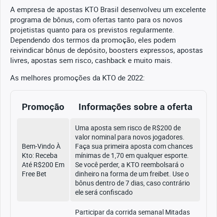
A empresa de apostas KTO Brasil desenvolveu um excelente
programa de bônus, com ofertas tanto para os novos
projetistas quanto para os previstos regularmente.
Dependendo dos termos da promoção, eles podem
reivindicar bônus de depósito, boosters expressos, apostas
livres, apostas sem risco, cashback e muito mais.
As melhores promoções da KTO de 2022:
Promoção
Informações sobre a oferta
Uma aposta sem risco de R$200 de
valor nominal para novos jogadores.
Bem-Vindo À
Faça sua primeira aposta com chances
Kto: Receba
mínimas de 1,70 em qualquer esporte.
Até R$200 Em
Se você perder, a KTO reembolsará o
Free Bet
dinheiro na forma de um freibet. Use o
bônus dentro de 7 dias, caso contrário
ele será confiscado
Participar da corrida semanal Mitadas