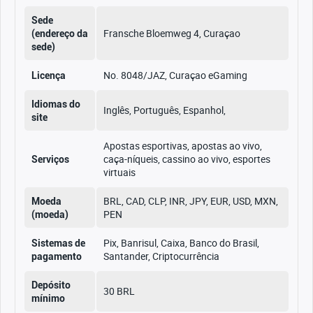
Sede
Fransche Bloemweg 4, Curaçao
(endereço da
sede)
No. 8048/JAZ, Curaçao eGaming
Licença
Idiomas do
Inglês, Português, Espanhol,
site
Apostas esportivas, apostas ao vivo,
caça-níqueis, cassino ao vivo, esportes
Serviços
virtuais
BRL, CAD, CLP, INR, JPY, EUR, USD, MXN,
Moeda
PEN
(moeda)
Pix, Banrisul, Caixa, Banco do Brasil,
Sistemas de
Santander, Criptocurrência
pagamento
Depósito
30 BRL
mínimo