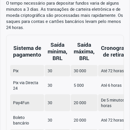
O tempo necessário para depositar fundos varia de alguns
minutos a 3 dias. As transações de carteira eletrônica e de
moeda criptográfica são processadas mais rapidamente. Os
saques para contas e cartões bancários levam pelo menos
24 horas.
Saída
Saída
Sistema de
Cronogram
mínima,
máxima,
pagamento
de retirada
BRL
BRL
Pix
30
30 000
Até 72 horas
Pix via Directa
30
5 000
Até 6 horas
24
De 5 minutos a 
Pay4Fun
30
20 000
horas
Boleto
30
20 000
Até 72 horas
bancário