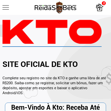
SITE OFICIAL DE KTO
Complete seu registro no site da KTO e ganhe uma libra de até
R$200. Saiba como se registrar, solicitar um bônus, fazer um
depósito, apostar em esportes e baixar o aplicativo
Android/iOS.
Bem-Vindo À Kto: Receba Até