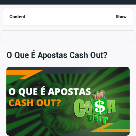
Content
Show
O Que É Apostas Cash Out?