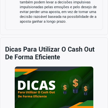
também podem levar a decisões impulsivas
impulsionadas pelas emoções e pelo desejo de
evitar perder uma aposta, em vez de tomar uma
decisão razoável baseada na possibilidade de a
aposta ganhar a longo prazo.
Dicas Para Utilizar O Cash Out
De Forma Eficiente