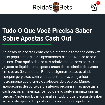
Tudo O Que Você Precisa Saber
Sobre Apostas Cash Out
As casas de apostas com cash out estão a tornar-se cada vez
mais populares entre os apostadores desportivos de todo o
mundo. Esta opção de apostas relativamente nova permite aos
jogadores liquidar uma aposta antes da conclusão do evento
em que estão a apostar. Embora algumas pessoas ainda
estejam perplexas com esta característica, ela ganhou
rapidamente apelo entre os adeptos de apostas. Muitos
apostadores desportivos brasileiros recorreram às apostas em
cash out para maximizar os lucros enquanto minimizavam as
perdas. Neste post, vamos analisar tudo o que precisa de saber
sobre esta opção de apostas e como ela pode ajudar os