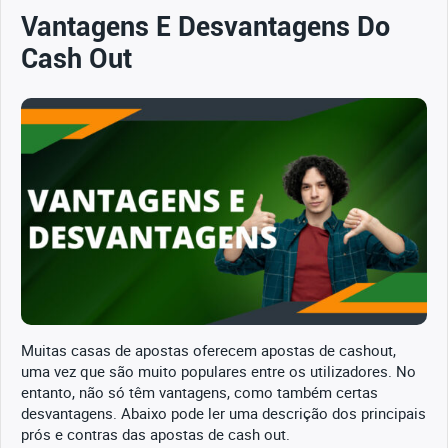
Vantagens E Desvantagens Do
Cash Out
Muitas casas de apostas oferecem apostas de cashout,
uma vez que são muito populares entre os utilizadores. No
entanto, não só têm vantagens, como também certas
desvantagens. Abaixo pode ler uma descrição dos principais
prós e contras das apostas de cash out.