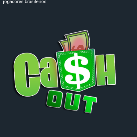
jogadores brasileiros.