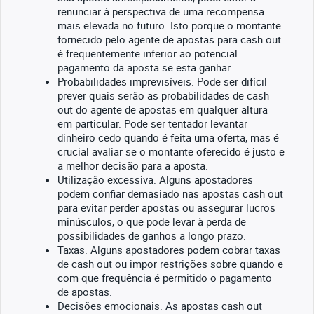
renunciar à perspectiva de uma recompensa
mais elevada no futuro. Isto porque o montante
fornecido pelo agente de apostas para cash out
é frequentemente inferior ao potencial
pagamento da aposta se esta ganhar.
Probabilidades imprevisíveis. Pode ser difícil
prever quais serão as probabilidades de cash
out do agente de apostas em qualquer altura
em particular. Pode ser tentador levantar
dinheiro cedo quando é feita uma oferta, mas é
crucial avaliar se o montante oferecido é justo e
a melhor decisão para a aposta.
Utilização excessiva. Alguns apostadores
podem confiar demasiado nas apostas cash out
para evitar perder apostas ou assegurar lucros
minúsculos, o que pode levar à perda de
possibilidades de ganhos a longo prazo.
Taxas. Alguns apostadores podem cobrar taxas
de cash out ou impor restrições sobre quando e
com que frequência é permitido o pagamento
de apostas.
Decisões emocionais. As apostas cash out