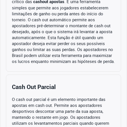
crítico das
. É uma ferramenta
cashout apostas
simples que permite aos jogadores estabelecerem
limitações de ganho ou perda antes do início do
torneio. O cash out automático permite aos
apostadores pré-determinar o montante de cash out
desejado, após o que o sistema irá levantar a aposta
automaticamente. Esta função é útil quando um
apostador deseja evitar perder os seus possíveis
ganhos ou limitar as suas perdas. Os apostadores no
Brasil podem utilizar esta ferramenta para maximizar
os lucros enquanto minimizam as hipóteses de perda.
Cash Out Parcial
O cash out parcial é um elemento importante das
apostas em cash out. Permite aos apostadores
desportivos descontar uma parte da sua aposta,
mantendo o restante em jogo. Os apostadores
utilizam os levantamentos parciais quando querem