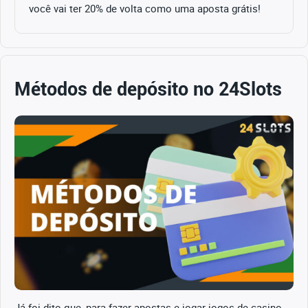
você vai ter 20% de volta como uma aposta grátis!
Métodos de depósito no 24Slots
Já foi dito que, para fazer apostas e jogar jogos de casino,