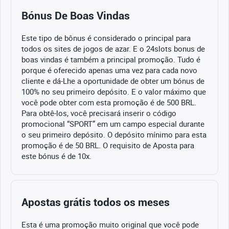
Bónus De Boas Vindas
Este tipo de bônus é considerado o principal para
todos os sites de jogos de azar. E o 24slots bonus de
boas vindas é também a principal promoção. Tudo é
porque é oferecido apenas uma vez para cada novo
cliente e dá-Lhe a oportunidade de obter um bónus de
100% no seu primeiro depósito. E o valor máximo que
você pode obter com esta promoção é de 500 BRL.
Para obtê-los, você precisará inserir o código
promocional “SPORT” em um campo especial durante
o seu primeiro depósito. O depósito mínimo para esta
promoção é de 50 BRL. O requisito de Aposta para
este bónus é de 10x.
Apostas grátis todos os meses
Esta é uma promoção muito original que você pode