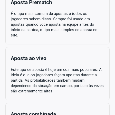
Aposta Prematch
É o tipo mais comum de apostas e todos os
jogadores sabem disso. Sempre foi usado em
apostas quando você aposta na equipe antes do
início da partida, o tipo mais simples de aposta no
site.
Aposta ao vivo
Este tipo de aposta é hoje um dos mais populares. A
ideia é que os jogadores façam apostas durante a
partida. As probabilidades também mudam
dependendo da situação em campo, por isso às vezes
são extremamente altas.
Aposta combinada