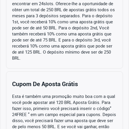
encontrar em 24slots. Oferece-lhe a oportunidade de
obter um total de 250 BRL de apostas grátis todos os
meses para 3 depósitos separados. Para o depósito
1st, você receberá 10% como uma aposta grátis que
pode ser de até 50 BRL. Para o depósito 2nd, Você
também receberá 10% como uma aposta grátis que
pode ser de até 75 BRL. E para o depósito 3rd, você
receberá 10% como uma aposta grátis que pode ser
de até 125 BRL. O depósito mínimo deve ser de 250
BRL.
Cupom De Aposta Grátis
Esta é também uma promoção muito boa com a qual
você pode apostar até 120 BRL Aposta Grátis. Para
fazer isso, primeiro você precisará inserir o código”
24FREE ” em um campo especial para cupons. Depois
disso, você precisará fazer uma aposta que deve ser
de pelo menos 50 BRL. E se você vai ganhar, então