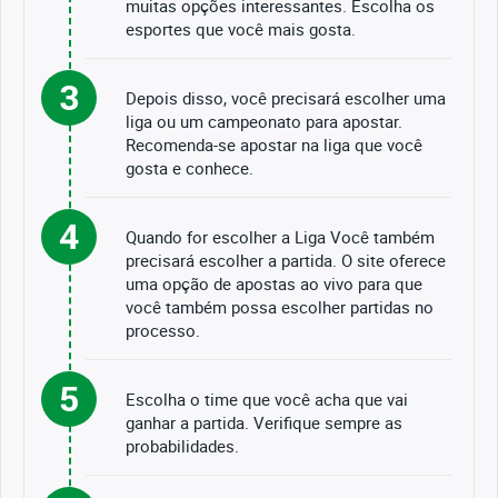
muitas opções interessantes. Escolha os
esportes que você mais gosta.
3
Depois disso, você precisará escolher uma
liga ou um campeonato para apostar.
Recomenda-se apostar na liga que você
gosta e conhece.
4
Quando for escolher a Liga Você também
precisará escolher a partida. O site oferece
uma opção de apostas ao vivo para que
você também possa escolher partidas no
processo.
5
Escolha o time que você acha que vai
ganhar a partida. Verifique sempre as
probabilidades.