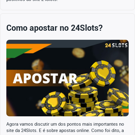
Como apostar no 24Slots?
Agora vamos discutir um dos pontos mais importantes no
site da 24Slots. E é sobre apostas online. Como foi dito, a