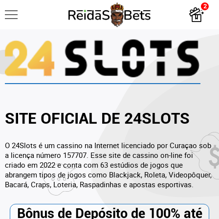
SITE OFICIAL DE 24SLOTS
O 24Slots é um cassino na Internet licenciado por Curaçao sob
a licença número 157707. Esse site de cassino on-line foi
criado em 2022 e conta com 63 estúdios de jogos que
abrangem tipos de jogos como Blackjack, Roleta, Videopôquer,
Bacará, Craps, Loteria, Raspadinhas e apostas esportivas.
Bônus de Depósito de 100% até