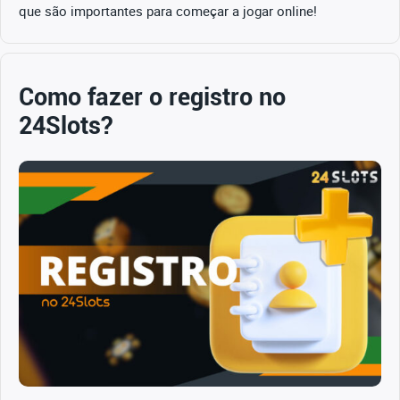
que são importantes para começar a jogar online!
Como fazer o registro no
24Slots?