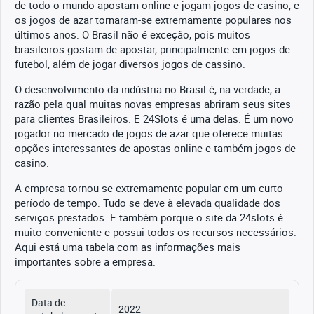
de todo o mundo apostam online e jogam jogos de casino, e
os jogos de azar tornaram-se extremamente populares nos
últimos anos. O Brasil não é exceção, pois muitos
brasileiros gostam de apostar, principalmente em jogos de
futebol, além de jogar diversos jogos de cassino.
O desenvolvimento da indústria no Brasil é, na verdade, a
razão pela qual muitas novas empresas abriram seus sites
para clientes Brasileiros. E 24Slots é uma delas. É um novo
jogador no mercado de jogos de azar que oferece muitas
opções interessantes de apostas online e também jogos de
casino.
A empresa tornou-se extremamente popular em um curto
período de tempo. Tudo se deve à elevada qualidade dos
serviços prestados. E também porque o site da 24slots é
muito conveniente e possui todos os recursos necessários.
Aqui está uma tabela com as informações mais
importantes sobre a empresa.
Data de
2022