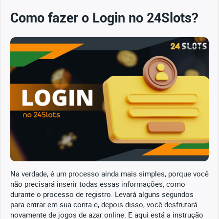
Como fazer o Login no 24Slots?
Na verdade, é um processo ainda mais simples, porque você
não precisará inserir todas essas informações, como
durante o processo de registro. Levará alguns segundos
para entrar em sua conta e, depois disso, você desfrutará
novamente de jogos de azar online. E aqui está a instrução