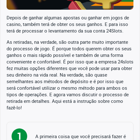
Depois de ganhar algumas apostas ou ganhar em jogos de
casino, também terá de obter os seus ganhos. E para isso
terá de processar o levantamento da sua conta 24Slots.
As retiradas, na verdade, são outra parte muito importante
do processo de jogo. É porque todos querem obter os seus
ganhos o mais rápido possível e também de uma forma
conveniente e confortável. É por isso que a empresa 24slots
fez muitas opções diferentes que você pode usar para obter
seu dinheiro na vida real. Na verdade, são quase
semelhantes aos métodos de depósito e é por isso que
será confortável utilizar o mesmo método para ambos os
tipos de operações. E agora vamos discutir o processo de
retirada em detalhes. Aqui está a instrução sobre como
fazê-lo!
1
A primeira coisa que você precisará fazer é