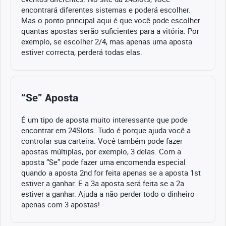
encontrará diferentes sistemas e poderá escolher.
Mas o ponto principal aqui é que você pode escolher
quantas apostas serão suficientes para a vitória. Por
exemplo, se escolher 2/4, mas apenas uma aposta
estiver correcta, perderá todas elas.
“Se” Aposta
É um tipo de aposta muito interessante que pode
encontrar em 24Slots. Tudo é porque ajuda você a
controlar sua carteira. Você também pode fazer
apostas múltiplas, por exemplo, 3 delas. Com a
aposta “Se” pode fazer uma encomenda especial
quando a aposta 2nd for feita apenas se a aposta 1st
estiver a ganhar. E a 3a aposta será feita se a 2a
estiver a ganhar. Ajuda a não perder todo o dinheiro
apenas com 3 apostas!