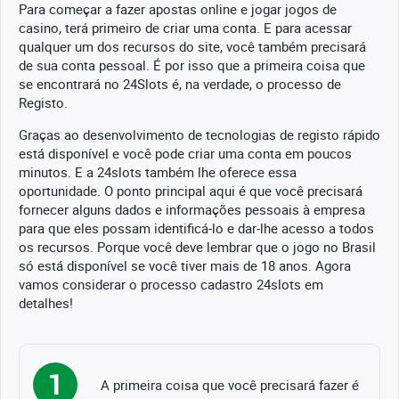
Para começar a fazer apostas online e jogar jogos de
casino, terá primeiro de criar uma conta. E para acessar
qualquer um dos recursos do site, você também precisará
de sua conta pessoal. É por isso que a primeira coisa que
se encontrará no 24Slots é, na verdade, o processo de
Registo.
Graças ao desenvolvimento de tecnologias de registo rápido
está disponível e você pode criar uma conta em poucos
minutos. E a 24slots também lhe oferece essa
oportunidade. O ponto principal aqui é que você precisará
fornecer alguns dados e informações pessoais à empresa
para que eles possam identificá-lo e dar-lhe acesso a todos
os recursos. Porque você deve lembrar que o jogo no Brasil
só está disponível se você tiver mais de 18 anos. Agora
vamos considerar o processo cadastro 24slots em
detalhes!
1
A primeira coisa que você precisará fazer é