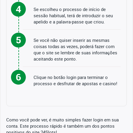
4
Se escolheu o processo de início de
sessão habitual, terá de introduzir o seu
apelido e a palavra-passe que criou.
5
Se você não quiser inserir as mesmas
coisas todas as vezes, poderá fazer com
que o site se lembre de suas informações
aceitando este ponto.
6
Clique no botão login para terminar o
processo e desfrutar de apostas e casino!
Como você pode ver, é muito simples fazer login em sua
conta. Este processo rápido é também um dos pontos
positivos do site 24Slots!