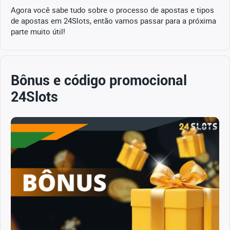
Agora você sabe tudo sobre o processo de apostas e tipos
de apostas em 24Slots, então vamos passar para a próxima
parte muito útil!
Bônus e código promocional
24Slots