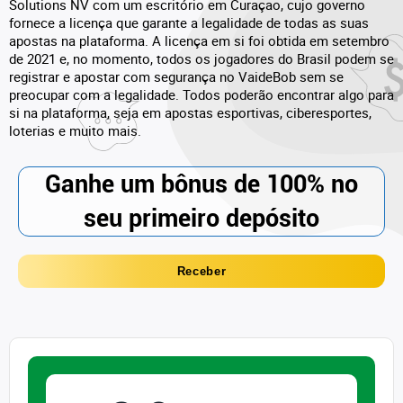
Solutions NV com um escritório em Curaçao, cujo governo
fornece a licença que garante a legalidade de todas as suas
apostas na plataforma. A licença em si foi obtida em setembro
de 2021 e, no momento, todos os jogadores do Brasil podem se
registrar e apostar com segurança no VaideBob sem se
preocupar com a legalidade. Todos poderão encontrar algo para
si na plataforma, seja em apostas esportivas, ciberesportes,
loterias e muito mais.
Ganhe um bônus de 100% no
seu primeiro depósito
Receber