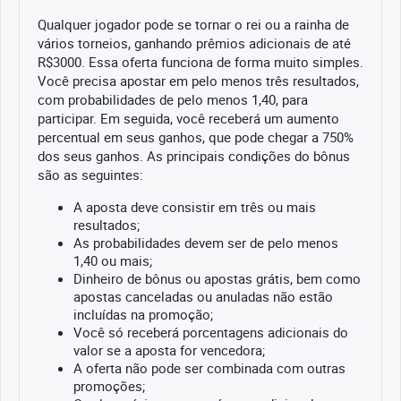
Qualquer jogador pode se tornar o rei ou a rainha de
vários torneios, ganhando prêmios adicionais de até
R$3000. Essa oferta funciona de forma muito simples.
Você precisa apostar em pelo menos três resultados,
com probabilidades de pelo menos 1,40, para
participar. Em seguida, você receberá um aumento
percentual em seus ganhos, que pode chegar a 750%
dos seus ganhos. As principais condições do bônus
são as seguintes:
A aposta deve consistir em três ou mais
resultados;
As probabilidades devem ser de pelo menos
1,40 ou mais;
Dinheiro de bônus ou apostas grátis, bem como
apostas canceladas ou anuladas não estão
incluídas na promoção;
Você só receberá porcentagens adicionais do
valor se a aposta for vencedora;
A oferta não pode ser combinada com outras
promoções;