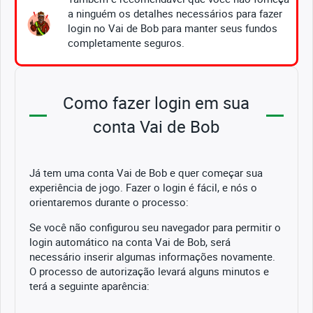
a ninguém os detalhes necessários para fazer
login no Vai de Bob para manter seus fundos
completamente seguros.
Como fazer login em sua
conta Vai de Bob
Já tem uma conta Vai de Bob e quer começar sua
experiência de jogo. Fazer o login é fácil, e nós o
orientaremos durante o processo:
Se você não configurou seu navegador para permitir o
login automático na conta Vai de Bob, será
necessário inserir algumas informações novamente.
O processo de autorização levará alguns minutos e
terá a seguinte aparência: