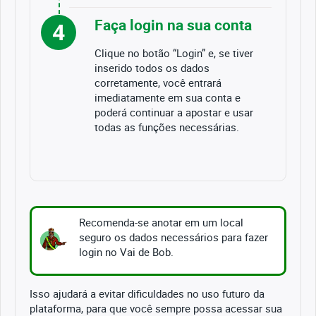
Faça login na sua conta
4
Clique no botão “Login” e, se tiver
inserido todos os dados
corretamente, você entrará
imediatamente em sua conta e
poderá continuar a apostar e usar
todas as funções necessárias.
Recomenda-se anotar em um local
seguro os dados necessários para fazer
login no Vai de Bob.
Isso ajudará a evitar dificuldades no uso futuro da
plataforma, para que você sempre possa acessar sua