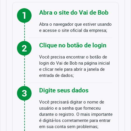
Abra o site do Vai de Bob
1
Abra o navegador que estiver usando
e acesse o site oficial da empresa;
Clique no botão de login
2
Você precisa encontrar o botão de
login do Vai de Bob na página inicial
e clicar nele para abrir a janela de
entrada de dados;
Digite seus dados
3
Você precisará digitar o nome de
usuário e a senha que forneceu
durante o registro. O mais importante
é digitá-los corretamente para entrar
em sua conta sem problemas;