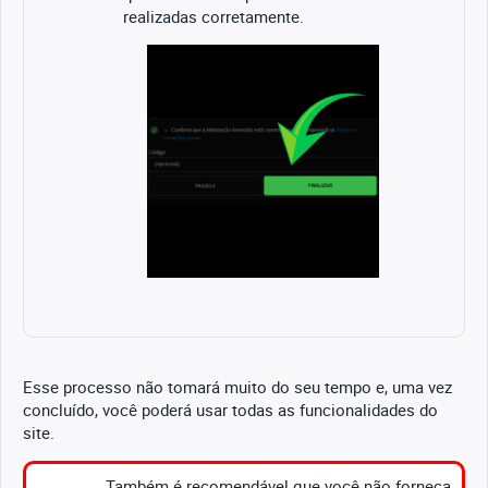
realizadas corretamente.
Esse processo não tomará muito do seu tempo e, uma vez
concluído, você poderá usar todas as funcionalidades do
site.
Também é recomendável que você não forneça