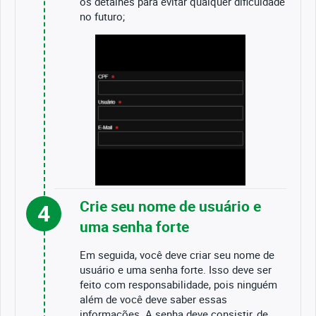
os detalhes para evitar qualquer dificuldade
no futuro;
Crie seu nome de usuário e
4
uma senha forte
Em seguida, você deve criar seu nome de
usuário e uma senha forte. Isso deve ser
feito com responsabilidade, pois ninguém
além de você deve saber essas
informações. A senha deve consistir, de