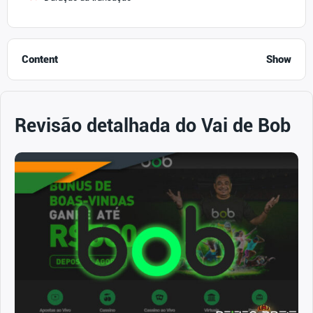
Content
Show
Revisão detalhada do Vai de Bob