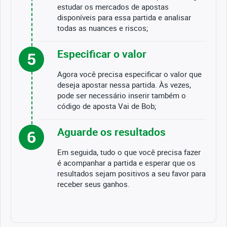
estudar os mercados de apostas
disponíveis para essa partida e analisar
todas as nuances e riscos;
Especificar o valor
5
Agora você precisa especificar o valor que
deseja apostar nessa partida. Às vezes,
pode ser necessário inserir também o
código de aposta Vai de Bob;
Aguarde os resultados
6
Em seguida, tudo o que você precisa fazer
é acompanhar a partida e esperar que os
resultados sejam positivos a seu favor para
receber seus ganhos.