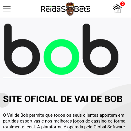
SITE OFICIAL DE VAI DE BOB
O Vai de Bob permite que todos os seus clientes apostem em
partidas esportivas e nos melhores jogos de cassino de forma
totalmente legal. A plataforma é operada pela Global Software