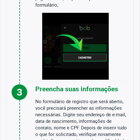
formulário;
Preencha suas informações
3
No formulário de registro que será aberto,
você precisará preencher as informações
necessárias. Digite seu endereço de e-mail,
data de nascimento, informações de
contato, nome e CPF. Depois de inserir tudo
o que for solicitado, verifique novamente