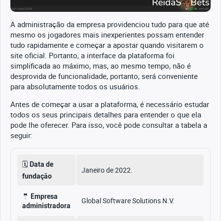
A administração da empresa providenciou tudo para que até
mesmo os jogadores mais inexperientes possam entender
tudo rapidamente e começar a apostar quando visitarem o
site oficial. Portanto, a interface da plataforma foi
simplificada ao máximo, mas, ao mesmo tempo, não é
desprovida de funcionalidade, portanto, será conveniente
para absolutamente todos os usuários.
Antes de começar a usar a plataforma, é necessário estudar
todos os seus principais detalhes para entender o que ela
pode lhe oferecer. Para isso, você pode consultar a tabela a
seguir:
🗓️
Data de
Janeiro de 2022.
fundação
🤵
Empresa
Global Software Solutions N.V.
administradora