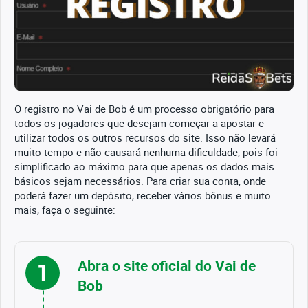
O registro no Vai de Bob é um processo obrigatório para
todos os jogadores que desejam começar a apostar e
utilizar todos os outros recursos do site. Isso não levará
muito tempo e não causará nenhuma dificuldade, pois foi
simplificado ao máximo para que apenas os dados mais
básicos sejam necessários. Para criar sua conta, onde
poderá fazer um depósito, receber vários bônus e muito
mais, faça o seguinte:
Abra o site oficial do Vai de
1
Bob