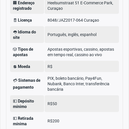
🏢
Heelsumstraat 51 E-Commerce Park,
Endereço
Curaçao
registrado
🧾
8048/JAZ2017-064 Curaçao
Licença
👅
Idioma do
Português, inglês, espanhol
site
🎲
Apostas esportivas, cassino, apostas
Tipos de
em tempo real, cassino ao vivo
apostas
💲
R$
Moeda
PIX, boleto bancário, Pay4Fun,
💳
Sistemas de
Nubank, Banco Inter, transferência
pagamento
bancária
💵
Depósito
R$50
mínimo
💵
Retirada
R$200
mínima