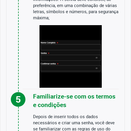
preferência, em uma combinação de várias
letras, símbolos e números, para segurança
máxima;
Familiarize-se com os termos
5
e condições
Depois de inserir todos os dados
necessários e criar uma senha, você deve
se familiarizar com as regras de uso do