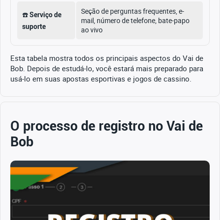
Seção de perguntas frequentes, e-
☎️
Serviço de
mail, número de telefone, bate-papo
suporte
ao vivo
Esta tabela mostra todos os principais aspectos do Vai de
Bob. Depois de estudá-lo, você estará mais preparado para
usá-lo em suas apostas esportivas e jogos de cassino.
O processo de registro no Vai de
Bob