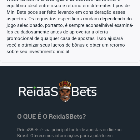
equilíbrio ideal entre risco e retorno em diferentes tipos de
Mini Bets pode ser feito levando em consideração esses
aspectos. Os requisitos específicos mudam dependendo do
jogo selecionado, portanto, é sempre aconselhável examiná-
los cuidadosamente antes de aproveitar a oferta
promocional de qualquer casa de apostas. Isso ajudará
você a otimizar seus lucros de bônus e obter um retorno
sobre seu investimento inicial.
O QUE É O ReidaSBets?
ReidaSBets é sua principal fonte de apostas on-line no
Brasil. Oferecemos informações para ajudá-lo em