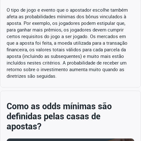
O tipo de jogo e evento que o apostador escolhe também
afeta as probabilidades mínimas dos bônus vinculados à
aposta. Por exemplo, os jogadores podem estipular que,
para ganhar mais prêmios, os jogadores devem cumprir
certos requisitos do jogo a ser jogado. Os mercados em
que a aposta foi feita, a moeda utilizada para a transação
financeira, os valores totais válidos para cada parcela da
aposta (incluindo as subsequentes) e muito mais estão
incluídos nestes critérios. A probabilidade de receber um
retorno sobre o investimento aumenta muito quando as
diretrizes são seguidas.
Como as odds mínimas são
definidas pelas casas de
apostas?