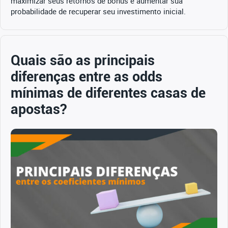
maximizar seus retornos de bônus e aumentar sua
probabilidade de recuperar seu investimento inicial.
Quais são as principais
diferenças entre as odds
mínimas de diferentes casas de
apostas?