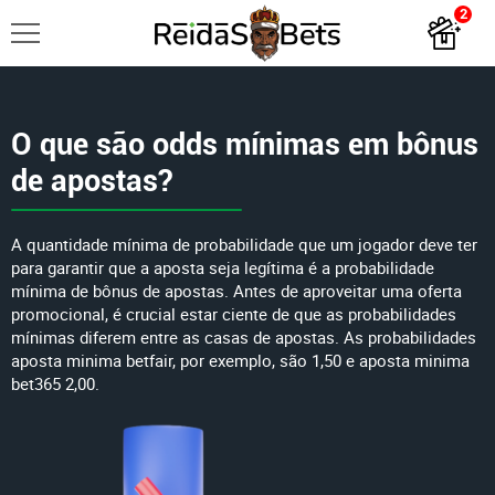
O que são odds mínimas em bônus
de apostas?
A quantidade mínima de probabilidade que um jogador deve ter
para garantir que a aposta seja legítima é a probabilidade
mínima de bônus de apostas. Antes de aproveitar uma oferta
promocional, é crucial estar ciente de que as probabilidades
mínimas diferem entre as casas de apostas. As probabilidades
aposta minima betfair, por exemplo, são 1,50 e aposta minima
bet365 2,00.