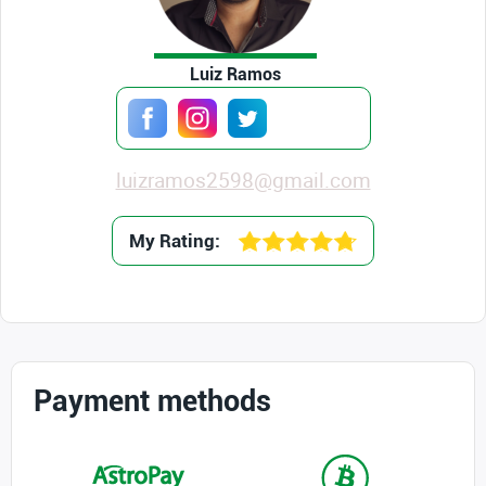
Luiz Ramos
luizramos2598@gmail.com
My Rating:
Payment methods