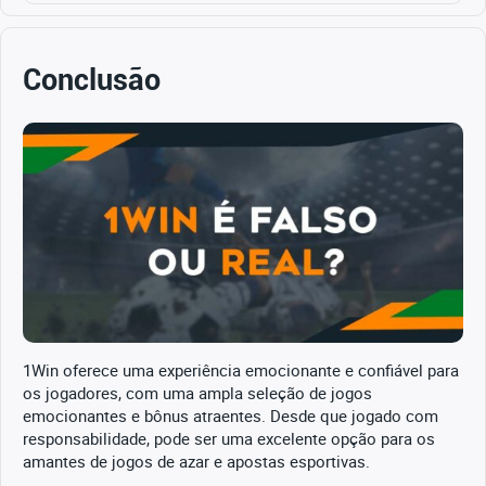
Conclusão
1Win oferece uma experiência emocionante e confiável para
os jogadores, com uma ampla seleção de jogos
emocionantes e bônus atraentes. Desde que jogado com
responsabilidade, pode ser uma excelente opção para os
amantes de jogos de azar e apostas esportivas.