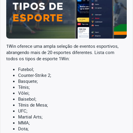
1Win oferece uma ampla seleção de eventos esportivos,
abrangendo mais de 20 esportes diferentes. Lista com
todos os tipos de esporte 1Win:
Futebol;
Counter-Strike 2;
Basquete;
Tênis;
Vôlei;
Baisebol;
Tênis de Mesa;
UFC;
Martial Arts;
MMA;
Dota;