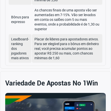
As chances finais de uma aposta vão ser
aumentadas em 7-15%. Vão ser levados
Bônus para
em conta os salões com 5 ou mais
expresso
eventos, onde a probabilidade é de 1,30 ou
superior
Leadboard-
Placar de líderes para apostadores ativos.
ranking
Para ser elegível para o bônus em dinheiro
dos
real, você precisa acumular pontos ao
jogadores
apostar R$ 250 ou mais, com chances
mais ativos
mínimas de 1,60
Variedade De Apostas No 1Win