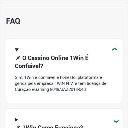
FAQ
📌 O Cassino Online 1Win É
Confiável?
Sim, 1Win é confiável e honesto, plataforma é
gerida pela empresa 1WIN N.V. e tem licença de
Curaçao eGaming 8048/JAZ2018-040.
📌 1Win Como Funciona?