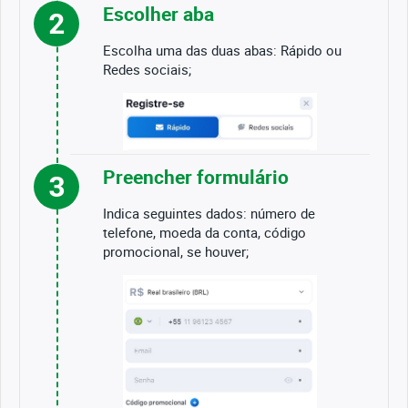
Escolher aba
2
Escolha uma das duas abas: Rápido ou
Redes sociais;
Preencher formulário
3
Indica seguintes dados: número de
telefone, moeda da conta, código
promocional, se houver;