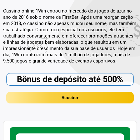
Cassino online 1Win entrou no mercado dos jogos de azar no
ano de 2016 sob o nome de FirstBet. Após uma reorganização
em 2018, o cassino não apenas mudou seu nome, mas também
sua estratégia. Como foco especial nos usuários, ele tem
trabalhado constantemente em oferecer promoções atraentes
e linhas de apostas bem elaboradas, o que resultou em um
impressionante crescimento da sua base de usuários. Hoje em
dia, 1Win conta com mais de 1 milhão de jogadores, mais de
9.500 jogos e grande variedade de eventos esportivos.
Bônus de depósito até 500%
Receber