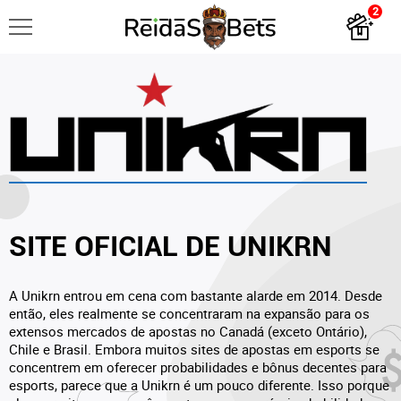
SITE OFICIAL DE UNIKRN
A Unikrn entrou em cena com bastante alarde em 2014. Desde
então, eles realmente se concentraram na expansão para os
extensos mercados de apostas no Canadá (exceto Ontário),
Chile e Brasil. Embora muitos sites de apostas em esports se
concentrem em oferecer probabilidades e bônus decentes para
esports, parece que a Unikrn é um pouco diferente. Isso porque