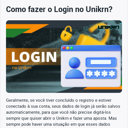
Como fazer o Login no Unikrn?
Geralmente, se você tiver concluído o registro e estiver
conectado à sua conta, seus dados de login já serão salvos
automaticamente, para que você não precise digitá-los
sempre que quiser abrir o Unikrn e fazer uma aposta. Mas
sempre pode haver uma situação em que esses dados