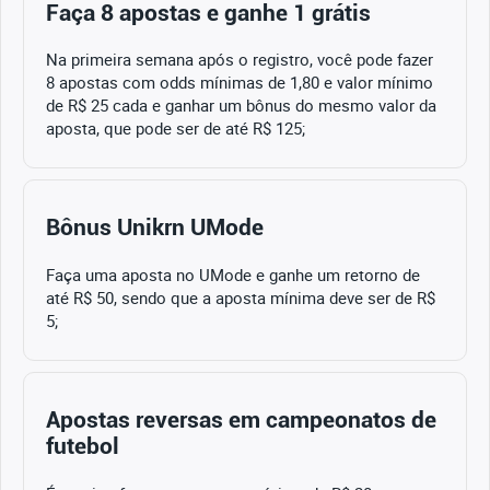
Faça 8 apostas e ganhe 1 grátis
Na primeira semana após o registro, você pode fazer
8 apostas com odds mínimas de 1,80 e valor mínimo
de R$ 25 cada e ganhar um bônus do mesmo valor da
aposta, que pode ser de até R$ 125;
Bônus Unikrn UMode
Faça uma aposta no UMode e ganhe um retorno de
até R$ 50, sendo que a aposta mínima deve ser de R$
5;
Apostas reversas em campeonatos de
futebol