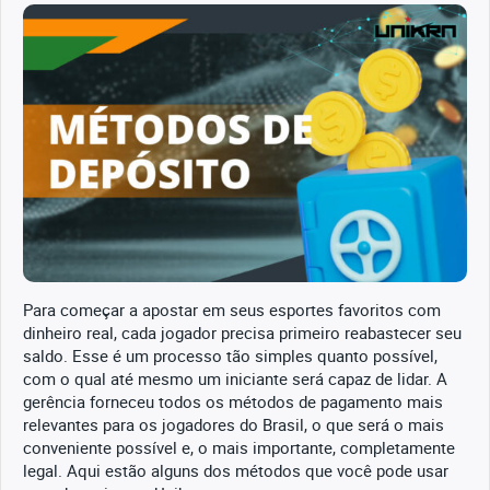
Para começar a apostar em seus esportes favoritos com
dinheiro real, cada jogador precisa primeiro reabastecer seu
saldo. Esse é um processo tão simples quanto possível,
com o qual até mesmo um iniciante será capaz de lidar. A
gerência forneceu todos os métodos de pagamento mais
relevantes para os jogadores do Brasil, o que será o mais
conveniente possível e, o mais importante, completamente
legal. Aqui estão alguns dos métodos que você pode usar