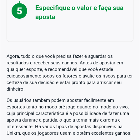
Especifique o valor e faça sua
5
aposta
Agora, tudo o que você precisa fazer é aguardar os
resultados e receber seus ganhos. Antes de apostar em
qualquer esporte, é recomendável que você estude
cuidadosamente todos os fatores e avalie os riscos para ter
certeza de sua decisão e estar pronto para arriscar seu
dinheiro.
Os usuários também podem apostar facilmente em
esportes tanto no modo pré-jogo quanto no modo ao vivo,
cuja principal característica é a possibilidade de fazer uma
aposta durante a partida, o que a torna mais extrema e
interessante. Há vários tipos de apostas disponíveis na
Unikrn, que os jogadores usam e obtêm excelentes ganhos: