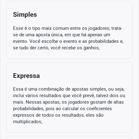
Simples
Esse é o tipo mais comum entre os jogadores; trata-
se de uma aposta única, em que há apenas um
evento. Você escolhe o evento e as probabilidades e,
se tudo der certo, você recebe os ganhos;
Expressa
Essa é uma combinação de apostas simples, ou seja,
inclui vários resultados que você prevê, talvez dois ou
mais. Nessas apostas, os jogadores gostam de altas
probabilidades, pois ao calcular os coeficientes
expressos de todos os resultados, eles são
multiplicados;