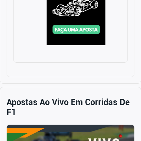
Apostas Ao Vivo Em Corridas De
F1