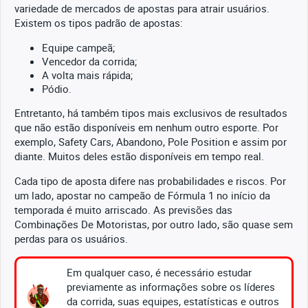
variedade de mercados de apostas para atrair usuários.
Existem os tipos padrão de apostas:
Equipe campeã;
Vencedor da corrida;
A volta mais rápida;
Pódio.
Entretanto, há também tipos mais exclusivos de resultados
que não estão disponíveis em nenhum outro esporte. Por
exemplo, Safety Cars, Abandono, Pole Position e assim por
diante. Muitos deles estão disponíveis em tempo real.
Cada tipo de aposta difere nas probabilidades e riscos. Por
um lado, apostar no campeão de Fórmula 1 no início da
temporada é muito arriscado. As previsões das
Combinações De Motoristas, por outro lado, são quase sem
perdas para os usuários.
Em qualquer caso, é necessário estudar
previamente as informações sobre os líderes
da corrida, suas equipes, estatísticas e outros