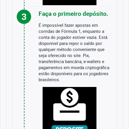
Faça o primeiro depósito.
3
É impossível fazer apostas em
corridas de Fórmula 1, enquanto a
conta do jogador estiver vazia. Está
disponível para repor o saldo por
qualquer método conveniente que
seja oferecido no site. Pix,
transferência bancária, e-wallets e
pagamentos em moeda criptográfica
estão disponíveis para os jogadores
brasileiros.