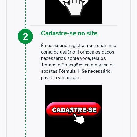
Cadastre-se no site.
2
É necessário registrar-se e criar uma
conta de usuário. Forneça os dados
necessários sobre você, leia os
Termos e Condições da empresa de
apostas Fórmula 1. Se necessário,
passe a verificação.