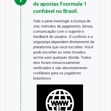
de apostas Foormula 1
confiável no Brasil.
Vale a pena investigar a licença do
site, métodos de pagamento, bônus,
comunicação com o suporte e
feedback do usuário. O conforto e a
segurança dependem diretamente da
plataforma que você escolher. Você
pode escolher os sites listados
acima sem qualquer dúvida. Todos
eles foram minuciosamente
verificados e são absolutamente
confiáveis para os jogadores
brasileiros.