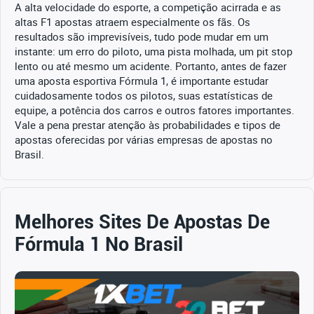
A alta velocidade do esporte, a competição acirrada e as
altas F1 apostas atraem especialmente os fãs. Os
resultados são imprevisíveis, tudo pode mudar em um
instante: um erro do piloto, uma pista molhada, um pit stop
lento ou até mesmo um acidente. Portanto, antes de fazer
uma aposta esportiva Fórmula 1, é importante estudar
cuidadosamente todos os pilotos, suas estatísticas de
equipe, a potência dos carros e outros fatores importantes.
Vale a pena prestar atenção às probabilidades e tipos de
apostas oferecidas por várias empresas de apostas no
Brasil.
Melhores Sites De Apostas De
Fórmula 1 No Brasil