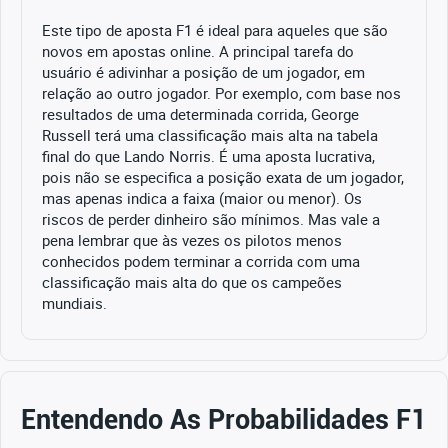
Este tipo de aposta F1 é ideal para aqueles que são
novos em apostas online. A principal tarefa do
usuário é adivinhar a posição de um jogador, em
relação ao outro jogador. Por exemplo, com base nos
resultados de uma determinada corrida, George
Russell terá uma classificação mais alta na tabela
final do que Lando Norris. É uma aposta lucrativa,
pois não se especifica a posição exata de um jogador,
mas apenas indica a faixa (maior ou menor). Os
riscos de perder dinheiro são mínimos. Mas vale a
pena lembrar que às vezes os pilotos menos
conhecidos podem terminar a corrida com uma
classificação mais alta do que os campeões
mundiais.
Entendendo As Probabilidades F1