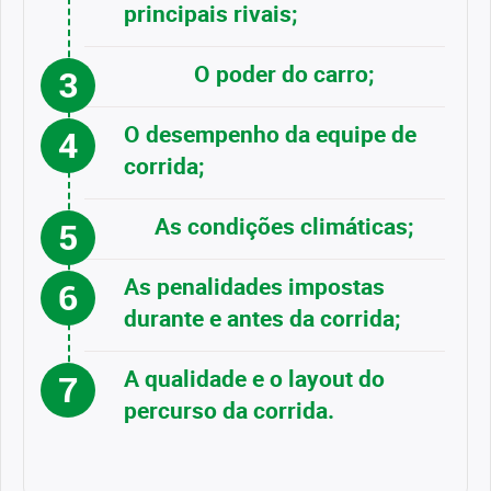
principais rivais;
O poder do carro;
3
O desempenho da equipe de
4
corrida;
As condições climáticas;
5
As penalidades impostas
6
durante e antes da corrida;
A qualidade e o layout do
7
percurso da corrida.