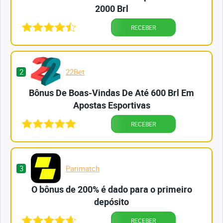
2000 Brl
RECEBER
22Bet
Bônus De Boas-Vindas De Até 600 Brl Em
Apostas Esportivas
RECEBER
Parimatch
O bônus de 200% é dado para o primeiro
depósito
RECEBER