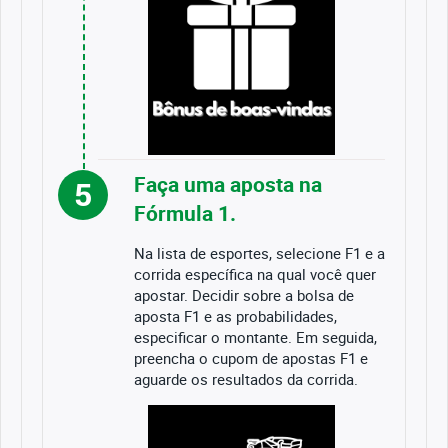
Faça uma aposta na
5
Fórmula 1.
Na lista de esportes, selecione F1 e a
corrida específica na qual você quer
apostar. Decidir sobre a bolsa de
aposta F1 e as probabilidades,
especificar o montante. Em seguida,
preencha o cupom de apostas F1 e
aguarde os resultados da corrida.