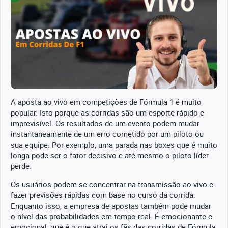
A aposta ao vivo em competições de Fórmula 1 é muito
popular. Isto porque as corridas são um esporte rápido e
imprevisível. Os resultados de um evento podem mudar
instantaneamente de um erro cometido por um piloto ou
sua equipe. Por exemplo, uma parada nas boxes que é muito
longa pode ser o fator decisivo e até mesmo o piloto líder
perde.
Os usuários podem se concentrar na transmissão ao vivo e
fazer previsões rápidas com base no curso da corrida.
Enquanto isso, a empresa de apostas também pode mudar
o nível das probabilidades em tempo real. É emocionante e
emocional, que é o que atrai os fãs das corridas de Fórmula