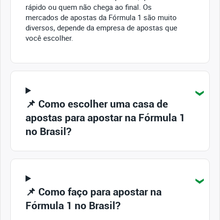
rápido ou quem não chega ao final. Os
mercados de apostas da Fórmula 1 são muito
diversos, depende da empresa de apostas que
você escolher.
📌 Como escolher uma casa de
apostas para apostar na Fórmula 1
no Brasil?
📌 Como faço para apostar na
Fórmula 1 no Brasil?