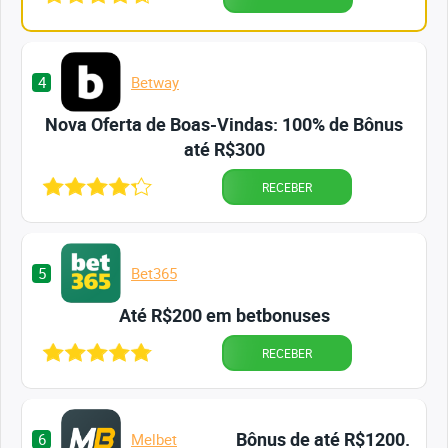
Betway
Nova Oferta de Boas-Vindas: 100% de Bônus
até R$300
RECEBER
Bet365
Até R$200 em betbonuses
RECEBER
Bônus de até R$1200.
Melbet