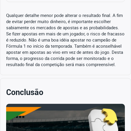
Qualquer detalhe menor pode alterar o resultado final. A fim
de evitar perder muito dinheiro, é importante escolher
sabiamente os mercados de apostas e as probabilidades.
Se fizer apostas em mais de um jogador, o risco de fracasso
é reduzido. Não é uma boa idéia apostar no campeão de
Fórmula 1 no início da temporada. Também é aconselhável
apostar em apostas ao vivo em vez de antes do jogo. Desta
forma, o progresso da corrida pode ser monitorado e o
resultado final da competição será mais compreensível.
Conclusão