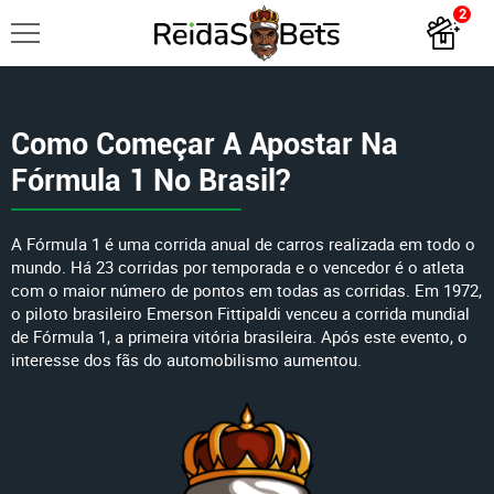
Como Começar A Apostar Na
Fórmula 1 No Brasil?
A Fórmula 1 é uma corrida anual de carros realizada em todo o
mundo. Há 23 corridas por temporada e o vencedor é o atleta
com o maior número de pontos em todas as corridas. Em 1972,
o piloto brasileiro Emerson Fittipaldi venceu a corrida mundial
de Fórmula 1, a primeira vitória brasileira. Após este evento, o
interesse dos fãs do automobilismo aumentou.