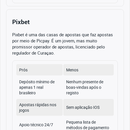
Pixbet
Pixbet é uma das casas de apostas que faz apostas
por meio de Picpay. É um jovem, mas muito
promissor operador de apostas, licenciado pelo
regulador de Curaçao.
Prós
Menos
Depósito mínimo de
Nenhum presente de
apenas 1 real
boas-vindas após o
brasileiro
registo
Apostas rápidas nos
Sem aplicação IOS
jogos
Pequena lista de
Apoio técnico 24/7
métodos de pagamento