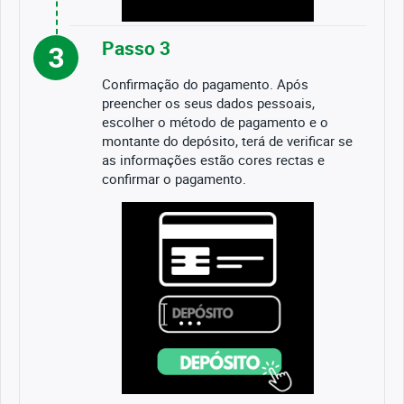
Passo 3
3
Confirmação do pagamento. Após
preencher os seus dados pessoais,
escolher o método de pagamento e o
montante do depósito, terá de verificar se
as informações estão cores rectas e
confirmar o pagamento.