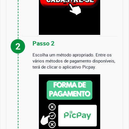
Passo 2
2
Escolha um método apropriado. Entre os
vários métodos de pagamento disponíveis,
terá de clicar o aplicativo Picpay.