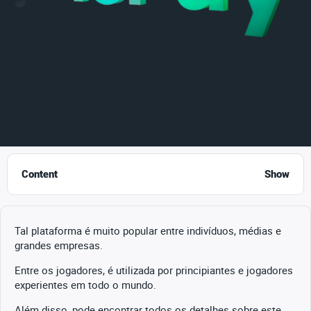
Content
Show
Tal plataforma é muito popular entre indivíduos, médias e
grandes empresas.
Entre os jogadores, é utilizada por principiantes e jogadores
experientes em todo o mundo.
Além disso, pode encontrar todos os detalhes sobre este