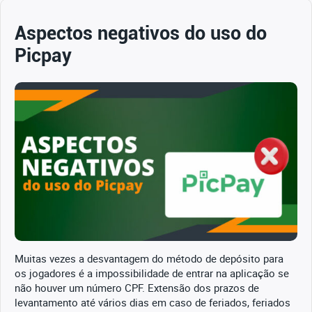
Aspectos negativos do uso do
Picpay
Muitas vezes a desvantagem do método de depósito para
os jogadores é a impossibilidade de entrar na aplicação se
não houver um número CPF. Extensão dos prazos de
levantamento até vários dias em caso de feriados, feriados