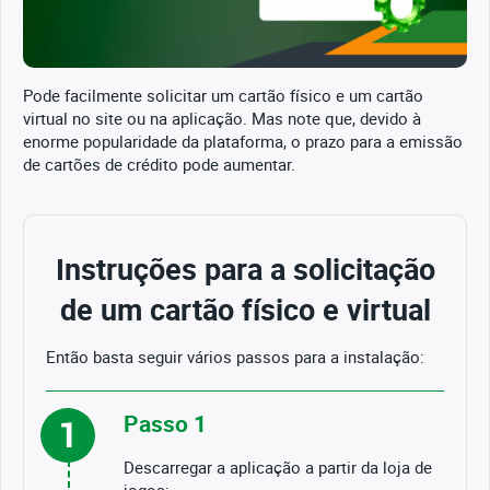
Pode facilmente solicitar um cartão físico e um cartão
virtual no site ou na aplicação. Mas note que, devido à
enorme popularidade da plataforma, o prazo para a emissão
de cartões de crédito pode aumentar.
Instruções para a solicitação
de um cartão físico e virtual
Então basta seguir vários passos para a instalação:
Passo 1
1
Descarregar a aplicação a partir da loja de