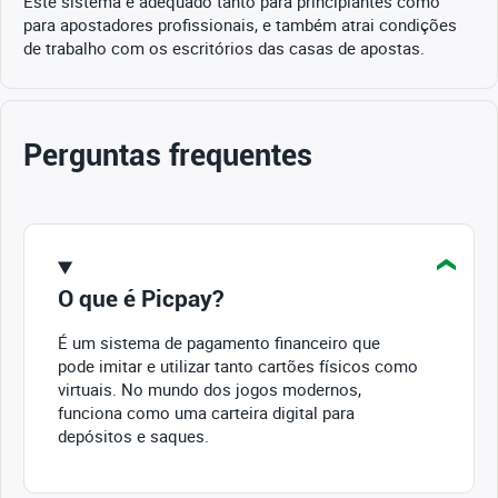
Este sistema é adequado tanto para principiantes como
para apostadores profissionais, e também atrai condições
de trabalho com os escritórios das casas de apostas.
Perguntas frequentes
O que é Picpay?
É um sistema de pagamento financeiro que
pode imitar e utilizar tanto cartões físicos como
virtuais. No mundo dos jogos modernos,
funciona como uma carteira digital para
depósitos e saques.