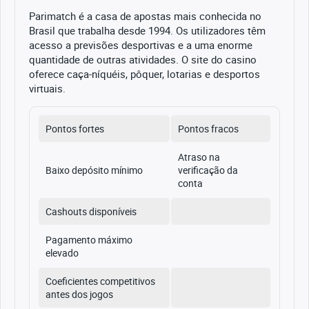
Parimatch é a casa de apostas mais conhecida no
Brasil que trabalha desde 1994. Os utilizadores têm
acesso a previsões desportivas e a uma enorme
quantidade de outras atividades. O site do casino
oferece caça-níquéis, pôquer, lotarias e desportos
virtuais.
Pontos fortes
Pontos fracos
Atraso na
Baixo depósito mínimo
verificação da
conta
Cashouts disponíveis
Pagamento máximo
elevado
Coeficientes competitivos
antes dos jogos