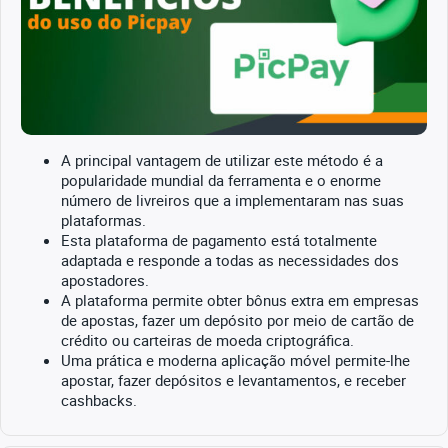
A principal vantagem de utilizar este método é a
popularidade mundial da ferramenta e o enorme
número de livreiros que a implementaram nas suas
plataformas.
Esta plataforma de pagamento está totalmente
adaptada e responde a todas as necessidades dos
apostadores.
A plataforma permite obter bônus extra em empresas
de apostas, fazer um depósito por meio de cartão de
crédito ou carteiras de moeda criptográfica.
Uma prática e moderna aplicação móvel permite-lhe
apostar, fazer depósitos e levantamentos, e receber
cashbacks.