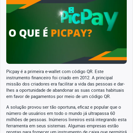
Picpay é a primeira e-wallet com código QR. Este
instrumento financeiro foi criado em 2012. A principal
missão dos criadores era facilitar a vida das pessoas e dar-
lhes a oportunidade de abandonar as suas contas habituais
em favor de pagamentos por meio de um código QR.
A solução provou ser tão oportuna, eficaz e popular que o
número de usuários em todo o mundo já ultrapassa 60
milhões de pessoas. Inúmeros livreiros está integrando esta
ferramenta em seus sistemas. Algumas empresas estão
prontas para fornecer um instrumento de caixa que permitirá