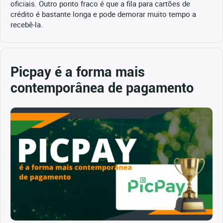
oficiais. Outro ponto fraco é que a fila para cartões de
crédito é bastante longa e pode demorar muito tempo a
recebê-la.
Picpay é a forma mais
contemporânea de pagamento