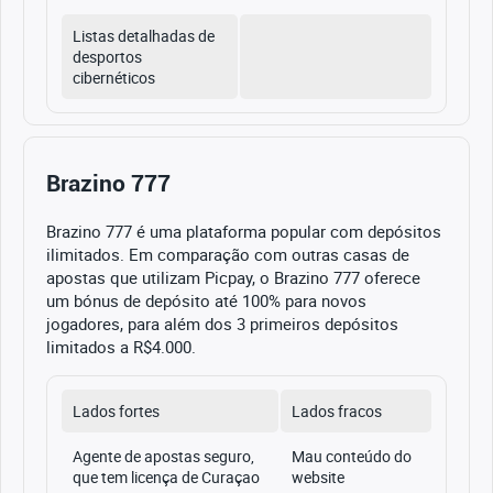
Listas detalhadas de
desportos
cibernéticos
Brazino 777
Brazino 777 é uma plataforma popular com depósitos
ilimitados. Em comparação com outras casas de
apostas que utilizam Picpay, o Brazino 777 oferece
um bónus de depósito até 100% para novos
jogadores, para além dos 3 primeiros depósitos
limitados a R$4.000.
Lados fortes
Lados fracos
Agente de apostas seguro,
Mau conteúdo do
que tem licença de Curaçao
website