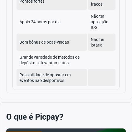
Pontos fortes
fracos
Não ter
Apoio 24 horas por dia
aplicação
IOS
Não ter
Bom bônus de boas-vindas
lotaria
Grande variedade de métodos de
depósitos e levantamentos
Possibilidade de apostar em
eventos não desportivos
O que é Picpay?