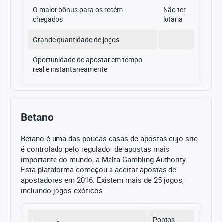
O maior bônus para os recém-
Não ter
chegados
lotaria
Grande quantidade de jogos
Oportunidade de apostar em tempo
real e instantaneamente
Betano
Betano é uma das poucas casas de apostas cujo site
é controlado pelo regulador de apostas mais
importante do mundo, a Malta Gambling Authority.
Esta plataforma começou a aceitar apostas de
apostadores em 2016. Existem mais de 25 jogos,
incluindo jogos exóticos.
Pontos