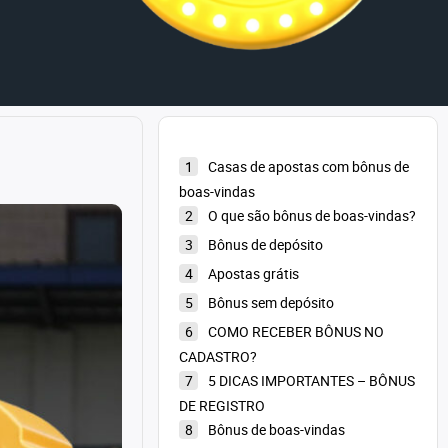
Casas de apostas com bônus de
boas-vindas
O que são bônus de boas-vindas?
Bônus de depósito
Apostas grátis
Bônus sem depósito
COMO RECEBER BÔNUS NO
CADASTRO?
5 DICAS IMPORTANTES – BÔNUS
DE REGISTRO
Bônus de boas-vindas