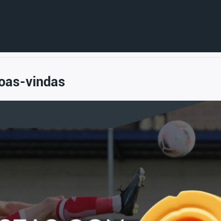
oas-vindas