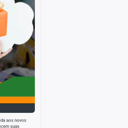
ida aos novos
lecem suas