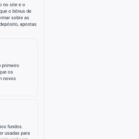
 no site e o
 que o bônus de
ormar sobre as
depósito, apostas
 primeiro
que os
am novos
ios fundos.
er usadas para