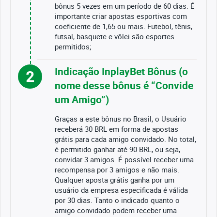
bônus 5 vezes em um período de 60 dias. É
importante criar apostas esportivas com
coeficiente de 1,65 ou mais. Futebol, tênis,
futsal, basquete e vôlei são esportes
permitidos;
Indicação InplayBet Bônus (o
2
nome desse bônus é “Convide
um Amigo”)
Graças a este bônus no Brasil, o Usuário
receberá 30 BRL em forma de apostas
grátis para cada amigo convidado. No total,
é permitido ganhar até 90 BRL, ou seja,
convidar 3 amigos. É possível receber uma
recompensa por 3 amigos e não mais.
Qualquer aposta grátis ganha por um
usuário da empresa especificada é válida
por 30 dias. Tanto o indicado quanto o
amigo convidado podem receber uma