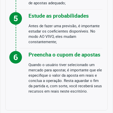
de apostas adequado;
Estude as probabilidades
5
Antes de fazer uma previsão, é importante
estudar os coeficientes disponíveis. No
modo AO VIVO, eles mudam
constantemente;
Preencha o cupom de apostas
6
Quando o usuário tiver selecionado um
mercado para apostar, é importante que ele
especifique o valor da aposta em reais e
conclua a operação. Resta aguardar o fim
da partida e, com sorte, você receberá seus
recursos em reais neste escritório.