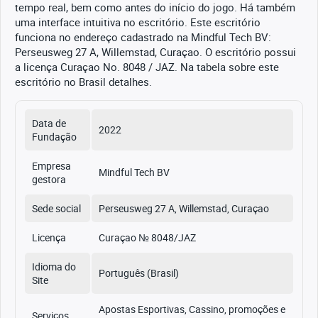
tempo real, bem como antes do início do jogo. Há também
uma interface intuitiva no escritório. Este escritório
funciona no endereço cadastrado na Mindful Tech BV:
Perseusweg 27 A, Willemstad, Curaçao. O escritório possui
a licença Curaçao No. 8048 / JAZ. Na tabela sobre este
escritório no Brasil detalhes.
Data de
2022
Fundação
Empresa
Mindful Tech BV
gestora
Sede social
Perseusweg 27 A, Willemstad, Curaçao
Licença
Curaçao № 8048/JAZ
Idioma do
Português (Brasil)
Site
Apostas Esportivas, Cassino, promoções e
Serviços