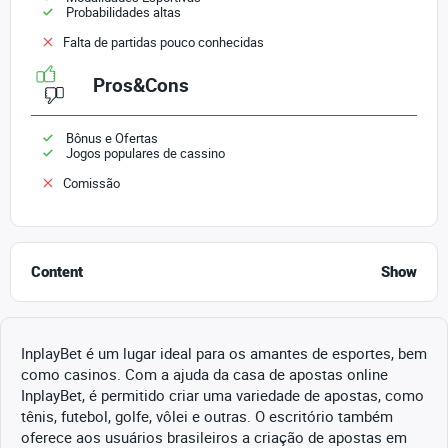
Probabilidades altas
Falta de partidas pouco conhecidas
Pros&Cons
Bônus e Ofertas
Jogos populares de cassino
Comissão
Content
Show
InplayBet é um lugar ideal para os amantes de esportes, bem
como casinos. Com a ajuda da casa de apostas online
InplayBet, é permitido criar uma variedade de apostas, como
tênis, futebol, golfe, vôlei e outras. O escritório também
oferece aos usuários brasileiros a criação de apostas em