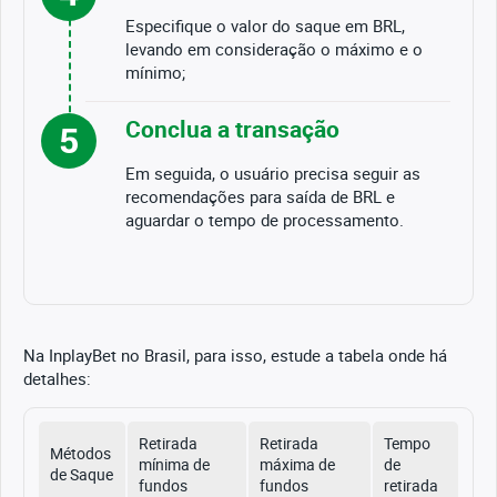
Especifique o valor do saque em BRL,
levando em consideração o máximo e o
mínimo;
Conclua a transação
5
Em seguida, o usuário precisa seguir as
recomendações para saída de BRL e
aguardar o tempo de processamento.
Na InplayBet no Brasil, para isso, estude a tabela onde há
detalhes:
Retirada
Retirada
Tempo
Métodos
mínima de
máxima de
de
de Saque
fundos
fundos
retirada