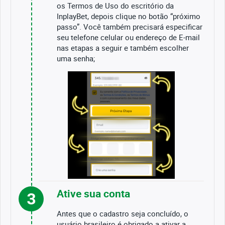
os Termos de Uso do escritório da
InplayBet, depois clique no botão “próximo
passo”. Você também precisará especificar
seu telefone celular ou endereço de E-mail
nas etapas a seguir e também escolher
uma senha;
Ative sua conta
3
Antes que o cadastro seja concluído, o
usuário brasileiro é obrigado a ativar a