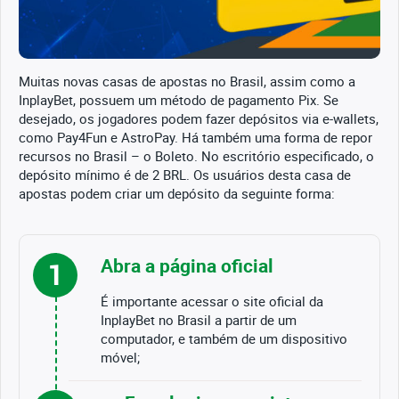
Muitas novas casas de apostas no Brasil, assim como a
InplayBet, possuem um método de pagamento Pix. Se
desejado, os jogadores podem fazer depósitos via e-wallets,
como Pay4Fun e AstroPay. Há também uma forma de repor
recursos no Brasil – o Boleto. No escritório especificado, o
depósito mínimo é de 2 BRL. Os usuários desta casa de
apostas podem criar um depósito da seguinte forma:
Abra a página oficial
1
É importante acessar o site oficial da
InplayBet no Brasil a partir de um
computador, e também de um dispositivo
móvel;