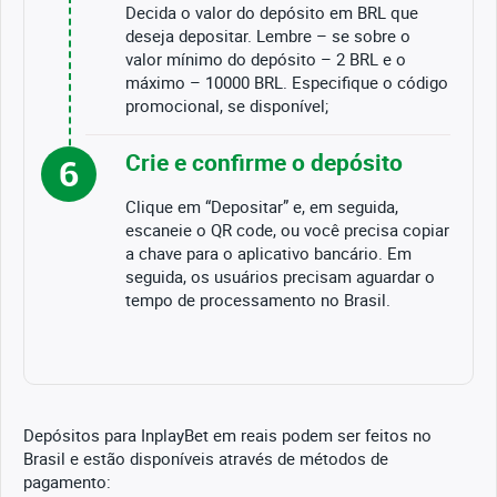
Decida o valor do depósito em BRL que
deseja depositar. Lembre – se sobre o
valor mínimo do depósito – 2 BRL e o
máximo – 10000 BRL. Especifique o código
promocional, se disponível;
Crie e confirme o depósito
6
Clique em “Depositar” e, em seguida,
escaneie o QR code, ou você precisa copiar
a chave para o aplicativo bancário. Em
seguida, os usuários precisam aguardar o
tempo de processamento no Brasil.
Depósitos para InplayBet em reais podem ser feitos no
Brasil e estão disponíveis através de métodos de
pagamento: