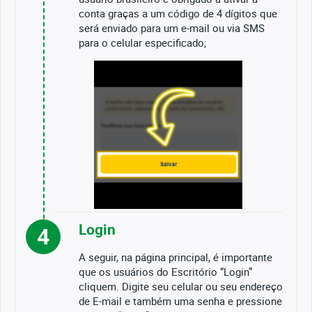
conta graças a um código de 4 dígitos que
será enviado para um e-mail ou via SMS
para o celular especificado;
Login
4
A seguir, na página principal, é importante
que os usuários do Escritório “Login”
cliquem. Digite seu celular ou seu endereço
de E-mail e também uma senha e pressione