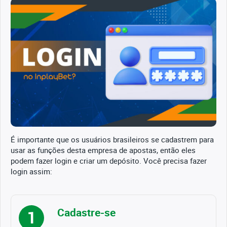
É importante que os usuários brasileiros se cadastrem para
usar as funções desta empresa de apostas, então eles
podem fazer login e criar um depósito. Você precisa fazer
login assim:
Cadastre-se
1