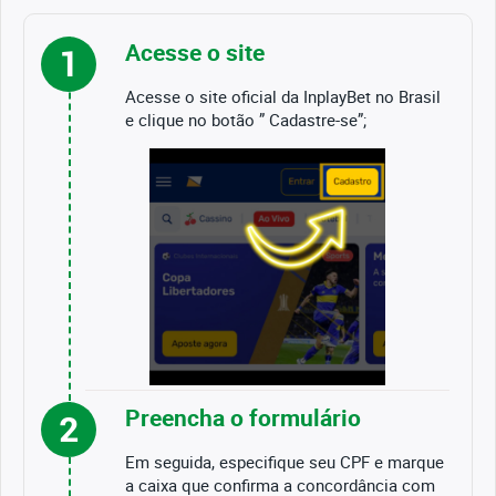
Acesse o site
1
Acesse o site oficial da InplayBet no Brasil
e clique no botão ” Cadastre-se”;
Preencha o formulário
2
Em seguida, especifique seu CPF e marque
a caixa que confirma a concordância com