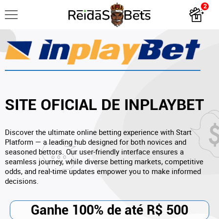
SITE OFICIAL DE INPLAYBET
Discover the ultimate online betting experience with Start
Platform — a leading hub designed for both novices and
seasoned bettors. Our user-friendly interface ensures a
seamless journey, while diverse betting markets, competitive
odds, and real-time updates empower you to make informed
decisions.
Ganhe 100% de até R$ 500