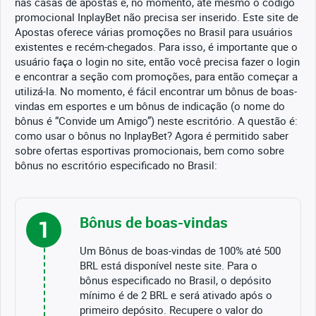
nas casas de apostas e, no momento, até mesmo o código
promocional InplayBet não precisa ser inserido. Este site de
Apostas oferece várias promoções no Brasil para usuários
existentes e recém-chegados. Para isso, é importante que o
usuário faça o login no site, então você precisa fazer o login
e encontrar a seção com promoções, para então começar a
utilizá-la. No momento, é fácil encontrar um bônus de boas-
vindas em esportes e um bônus de indicação (o nome do
bônus é “Convide um Amigo”) neste escritório. A questão é:
como usar o bônus no InplayBet? Agora é permitido saber
sobre ofertas esportivas promocionais, bem como sobre
bônus no escritório especificado no Brasil:
Bônus de boas-vindas
1
Um Bônus de boas-vindas de 100% até 500
BRL está disponível neste site. Para o
bônus especificado no Brasil, o depósito
mínimo é de 2 BRL e será ativado após o
primeiro depósito. Recupere o valor do