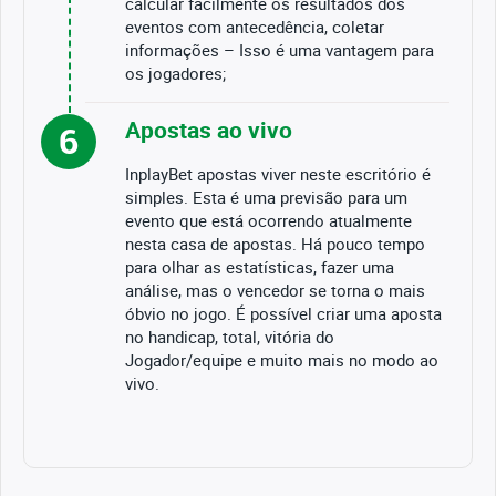
calcular facilmente os resultados dos
eventos com antecedência, coletar
informações – Isso é uma vantagem para
os jogadores;
Apostas ao vivo
6
InplayBet apostas viver neste escritório é
simples. Esta é uma previsão para um
evento que está ocorrendo atualmente
nesta casa de apostas. Há pouco tempo
para olhar as estatísticas, fazer uma
análise, mas o vencedor se torna o mais
óbvio no jogo. É possível criar uma aposta
no handicap, total, vitória do
Jogador/equipe e muito mais no modo ao
vivo.