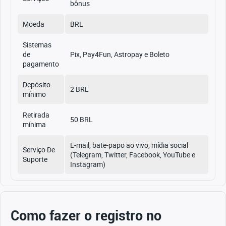
bônus
Moeda
BRL
Sistemas
de
Pix, Pay4Fun, Astropay e Boleto
pagamento
Depósito
2 BRL
mínimo
Retirada
50 BRL
mínima
E-mail, bate-papo ao vivo, mídia social
Serviço De
(Telegram, Twitter, Facebook, YouTube e
Suporte
Instagram)
Como fazer o registro no