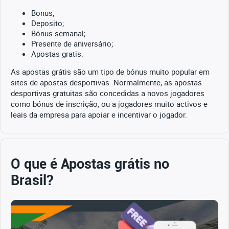
Bonus;
Deposito;
Bónus semanal;
Presente de aniversário;
Apostas gratis.
As apostas grátis são um tipo de bónus muito popular em
sites de apostas desportivas. Normalmente, as apostas
desportivas gratuitas são concedidas a novos jogadores
como bónus de inscrição, ou a jogadores muito activos e
leais da empresa para apoiar e incentivar o jogador.
O que é Apostas grátis no
Brasil?