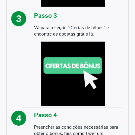
Passo 3
3
Vá para a seção “Ofertas de bônus” e
encontre as apostas grátis lá;
Passo 4
4
Preencher as condições necessárias para
obter o bónus, tais como fazer um