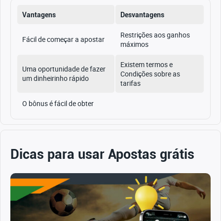
Vantagens
Desvantagens
Restrições aos ganhos
Fácil de começar a apostar
máximos
Existem termos e
Uma oportunidade de fazer
Condições sobre as
um dinheirinho rápido
tarifas
O bônus é fácil de obter
Dicas para usar Apostas grátis