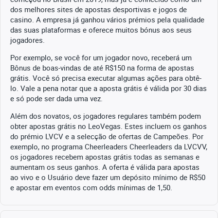
dos melhores sites de apostas desportivas e jogos de
casino. A empresa já ganhou vários prémios pela qualidade
das suas plataformas e oferece muitos bónus aos seus
jogadores.
Por exemplo, se você for um jogador novo, receberá um
Bônus de boas-vindas de até R$150 na forma de apostas
grátis. Você só precisa executar algumas ações para obtê-
lo. Vale a pena notar que a aposta grátis é válida por 30 dias
e só pode ser dada uma vez.
Além dos novatos, os jogadores regulares também podem
obter apostas grátis no LeoVegas. Estes incluem os ganhos
do prémio LVCV e a selecção de ofertas de Campeões. Por
exemplo, no programa Cheerleaders Cheerleaders da LVCVV,
os jogadores recebem apostas grátis todas as semanas e
aumentam os seus ganhos. A oferta é válida para apostas
ao vivo e o Usuário deve fazer um depósito mínimo de R$50
e apostar em eventos com odds mínimas de 1,50.