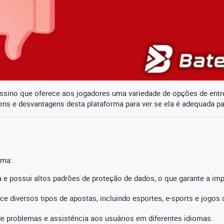
assino que oferece aos jogadores uma variedade de opções de entr
ens e desvantagens desta plataforma para ver se ela é adequada pa
rma:
a e possui altos padrões de proteção de dados, o que garante a imp
ce diversos tipos de apostas, incluindo esportes, e-sports e jogos
de problemas e assistência aos usuários em diferentes idiomas.