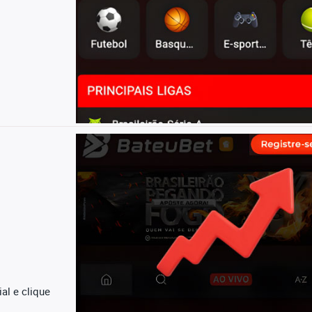
al e clique