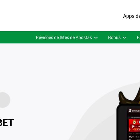
Apps d
Revisões de Sites de Apostas
Bônus
E
BET