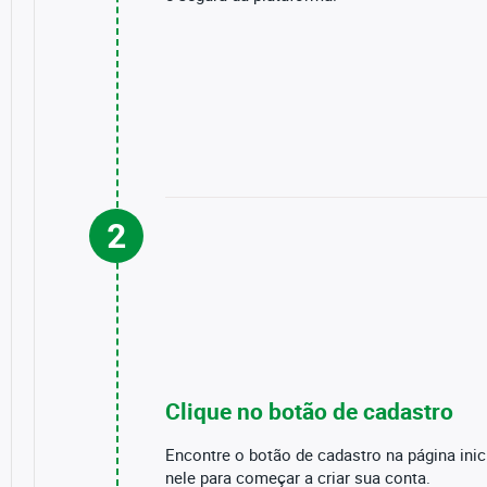
2
Clique no botão de cadastro
Encontre o botão de cadastro na página inici
nele para começar a criar sua conta.