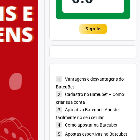
Sign In
Vantagens e desvantagens do
BateuBet
Cadastro no Bateubet – Como
criar sua conta
Aplicativo Bateubet: Aposte
facilmente no seu celular
Como apostar na Bateubet
Apostas esportivas no Bateubet