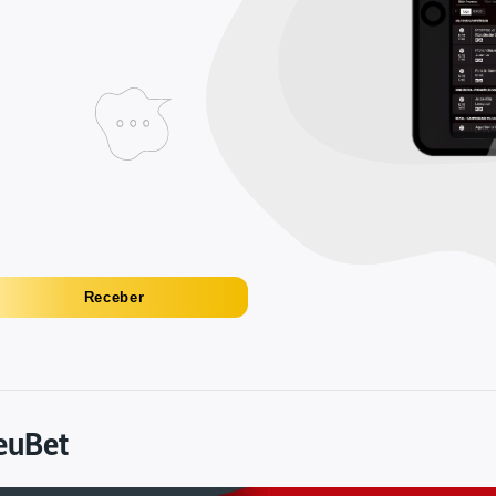
Receber
euBet