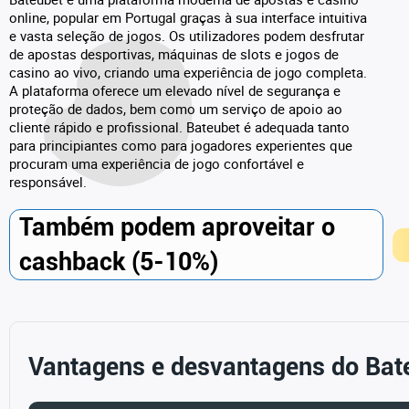
online, popular em Portugal graças à sua interface intuitiva
e vasta seleção de jogos. Os utilizadores podem desfrutar
de apostas desportivas, máquinas de slots e jogos de
casino ao vivo, criando uma experiência de jogo completa.
A plataforma oferece um elevado nível de segurança e
proteção de dados, bem como um serviço de apoio ao
cliente rápido e profissional. Bateubet é adequada tanto
para principiantes como para jogadores experientes que
procuram uma experiência de jogo confortável e
responsável.
Também podem aproveitar o
cashback (5-10%)
Vantagens e desvantagens do Bat