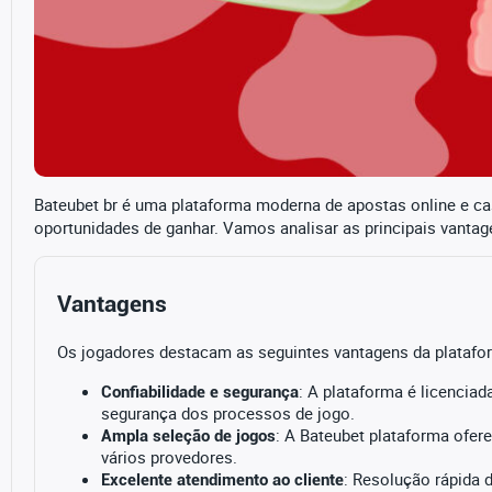
Bateubet br é uma plataforma moderna de apostas online e c
oportunidades de ganhar. Vamos analisar as principais vantag
Vantagens
Os jogadores destacam as seguintes vantagens da platafo
: A plataforma é licenciad
Confiabilidade e segurança
segurança dos processos de jogo.
: A Bateubet plataforma ofere
Ampla seleção de jogos
vários provedores.
: Resolução rápida 
Excelente atendimento ao cliente