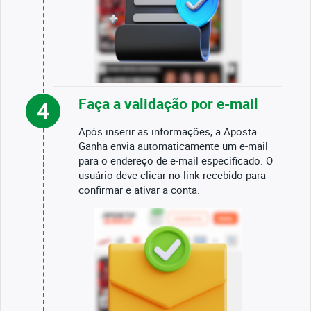
Faça a validação por e-mail
4
Após inserir as informações, a Aposta
Ganha envia automaticamente um e-mail
para o endereço de e-mail especificado. O
usuário deve clicar no link recebido para
confirmar e ativar a conta.