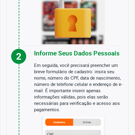
Informe Seus Dados Pessoais
2
Em seguida, você precisará preencher um
breve formulário de cadastro: insira seu
nome, número do CPF, data de nascimento,
número de telefone celular e endereço de e-
mail. É importante inserir apenas
informações válidas, pois elas serão
necessárias para verificação e acesso aos
pagamentos.