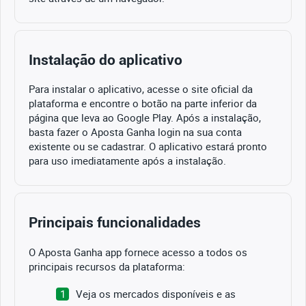
Instalação do aplicativo
Para instalar o aplicativo, acesse o site oficial da
plataforma e encontre o botão na parte inferior da
página que leva ao Google Play. Após a instalação,
basta fazer o Aposta Ganha login na sua conta
existente ou se cadastrar. O aplicativo estará pronto
para uso imediatamente após a instalação.
Principais funcionalidades
O Aposta Ganha app fornece acesso a todos os
principais recursos da plataforma:
Veja os mercados disponíveis e as