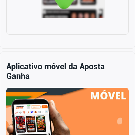
Aplicativo móvel da Aposta
Ganha