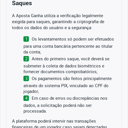
Saques
A Aposta Ganha utiliza a verificação legalmente
exigida para saques, garantindo a criptografia de
todos os dados do usuário e a segurança:
Os levantamentos só podem ser efetuados
para uma conta bancária pertencente ao titular
da conta;
Antes do primeiro saque, você deverá se
submeter à coleta de dados biométricos e
fornecer documentos comprobatórios;
Os pagamentos são feitos principalmente
através do sistema PIX, vinculado ao CPF do
jogador;
Em caso de erros ou discrepâncias nos
dados, a solicitação poderá não ser
processada.
A plataforma poderá intervir nas transações
financeiras de um jogador caso sejam detectadas