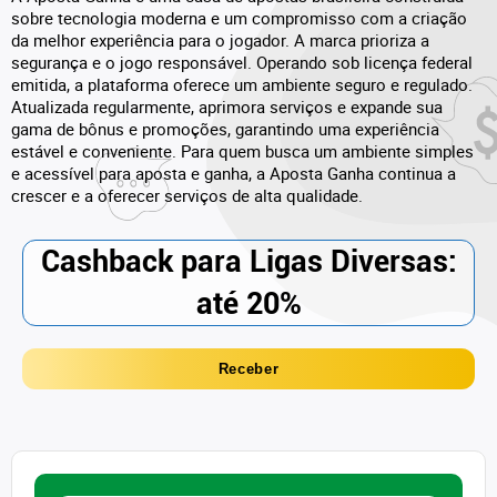
sobre tecnologia moderna e um compromisso com a criação
da melhor experiência para o jogador. A marca prioriza a
segurança e o jogo responsável. Operando sob licença federal
emitida, a plataforma oferece um ambiente seguro e regulado.
Atualizada regularmente, aprimora serviços e expande sua
gama de bônus e promoções, garantindo uma experiência
estável e conveniente. Para quem busca um ambiente simples
e acessível para aposta e ganha, a Aposta Ganha continua a
crescer e a oferecer serviços de alta qualidade.
Cashback para Ligas Diversas:
até 20%
Receber