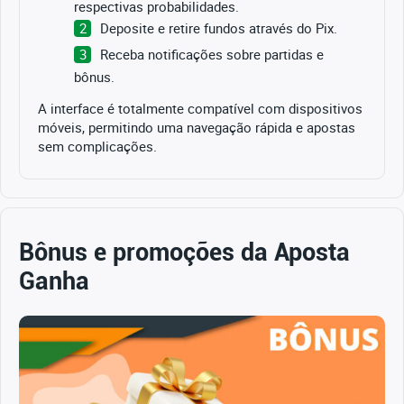
respectivas probabilidades.
Deposite e retire fundos através do Pix.
Receba notificações sobre partidas e
bônus.
A interface é totalmente compatível com dispositivos
móveis, permitindo uma navegação rápida e apostas
sem complicações.
Bônus e promoções da Aposta
Ganha