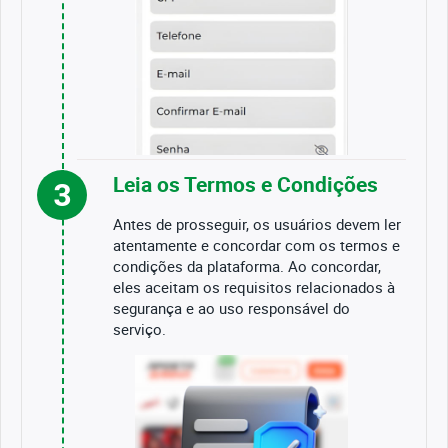
Leia os Termos e Condições
3
Antes de prosseguir, os usuários devem ler
atentamente e concordar com os termos e
condições da plataforma. Ao concordar,
eles aceitam os requisitos relacionados à
segurança e ao uso responsável do
serviço.