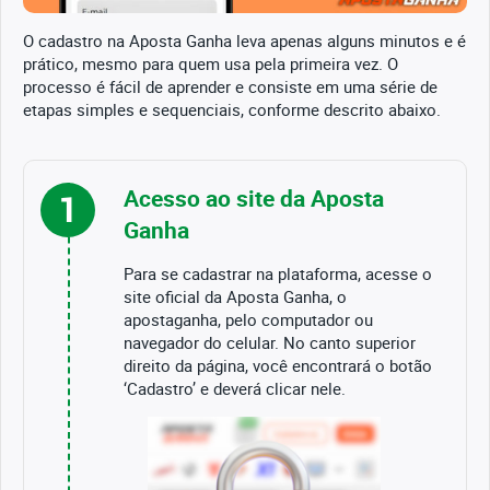
O cadastro na Aposta Ganha leva apenas alguns minutos e é
prático, mesmo para quem usa pela primeira vez. O
processo é fácil de aprender e consiste em uma série de
etapas simples e sequenciais, conforme descrito abaixo.
Acesso ao site da Aposta
1
Ganha
Para se cadastrar na plataforma, acesse o
site oficial da Aposta Ganha, o
apostaganha, pelo computador ou
navegador do celular. No canto superior
direito da página, você encontrará o botão
‘Cadastro’ e deverá clicar nele.