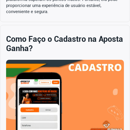
proporcionar uma experiência de usuário estável,
conveniente e segura.
Como Faço o Cadastro na Aposta
Ganha?