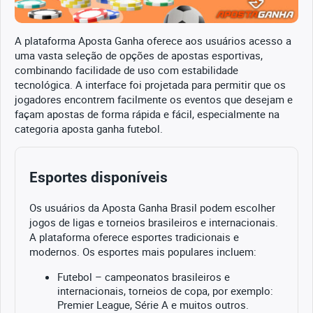
A plataforma Aposta Ganha oferece aos usuários acesso a
uma vasta seleção de opções de apostas esportivas,
combinando facilidade de uso com estabilidade
tecnológica. A interface foi projetada para permitir que os
jogadores encontrem facilmente os eventos que desejam e
façam apostas de forma rápida e fácil, especialmente na
categoria aposta ganha futebol.
Esportes disponíveis
Os usuários da Aposta Ganha Brasil podem escolher
jogos de ligas e torneios brasileiros e internacionais.
A plataforma oferece esportes tradicionais e
modernos. Os esportes mais populares incluem:
Futebol – campeonatos brasileiros e
internacionais, torneios de copa, por exemplo:
Premier League, Série A e muitos outros.