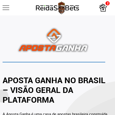
APOSTA GANHA NO BRASIL
– VISÃO GERAL DA
PLATAFORMA
A Aposta Ganha é uma casa de apostas brasileira construída