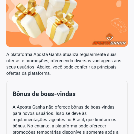
A plataforma Aposta Ganha atualiza regularmente suas
ofertas e promoções, oferecendo diversas vantagens aos
seus usuários. Abaixo, você pode conferir as principais
ofertas da plataforma.
Bônus de boas-vindas
A Aposta Ganha não oferece bônus de boas-vindas
para novos usuários. Isso se deve às
regulamentações vigentes no Brasil, que limitam os
bônus. No entanto, a plataforma pode oferecer
promoções temporárias disponíveis somente após a