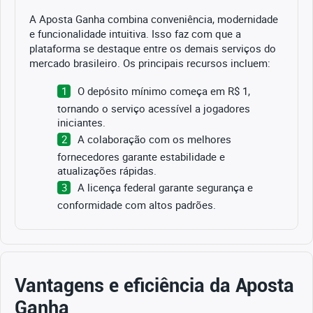
A Aposta Ganha combina conveniência, modernidade
e funcionalidade intuitiva. Isso faz com que a
plataforma se destaque entre os demais serviços do
mercado brasileiro. Os principais recursos incluem:
O depósito mínimo começa em R$ 1,
tornando o serviço acessível a jogadores
iniciantes.
A colaboração com os melhores
fornecedores garante estabilidade e
atualizações rápidas.
A licença federal garante segurança e
conformidade com altos padrões.
Vantagens e eficiência da Aposta
Ganha