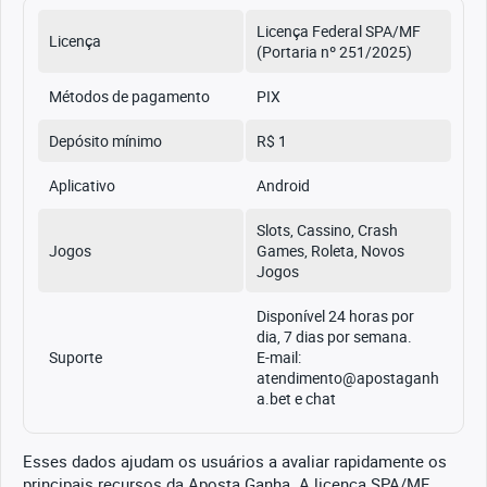
Licença Federal SPA/MF
Licença
(Portaria nº 251/2025)
Métodos de pagamento
PIX
Depósito mínimo
R$ 1
Aplicativo
Android
Slots, Cassino, Crash
Jogos
Games, Roleta, Novos
Jogos
Disponível 24 horas por
dia, 7 dias por semana.
Suporte
E-mail:
atendimento@apostaganh
a.bet e chat
Esses dados ajudam os usuários a avaliar rapidamente os
principais recursos da Aposta Ganha. A licença SPA/MF