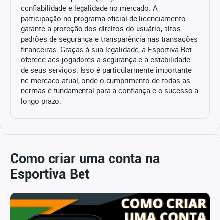
confiabilidade e legalidade no mercado. A
participação no programa oficial de licenciamento
garante a proteção dos direitos do usuário, altos
padrões de segurança e transparência nas transações
financeiras. Graças à sua legalidade, a Esportiva Bet
oferece aos jogadores a segurança e a estabilidade
de seus serviços. Isso é particularmente importante
no mercado atual, onde o cumprimento de todas as
normas é fundamental para a confiança e o sucesso a
longo prazo.
Como criar uma conta na
Esportiva Bet