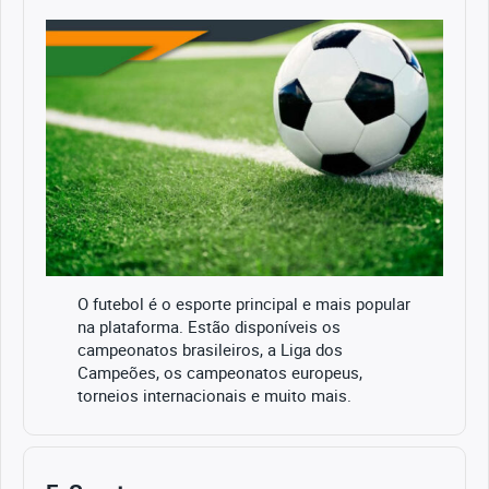
O futebol é o esporte principal e mais popular
na plataforma. Estão disponíveis os
campeonatos brasileiros, a Liga dos
Campeões, os campeonatos europeus,
torneios internacionais e muito mais.