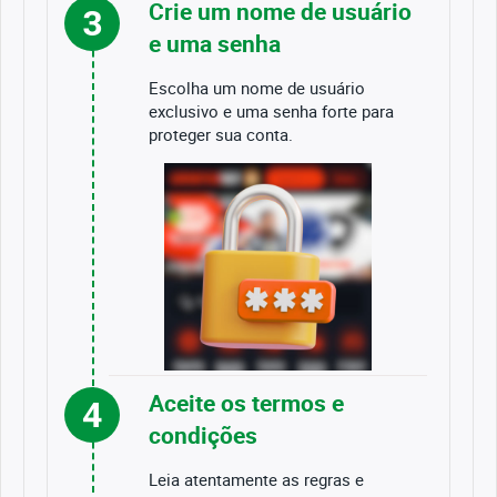
Crie um nome de usuário
3
e uma senha
Escolha um nome de usuário
exclusivo e uma senha forte para
proteger sua conta.
Aceite os termos e
4
condições
Leia atentamente as regras e