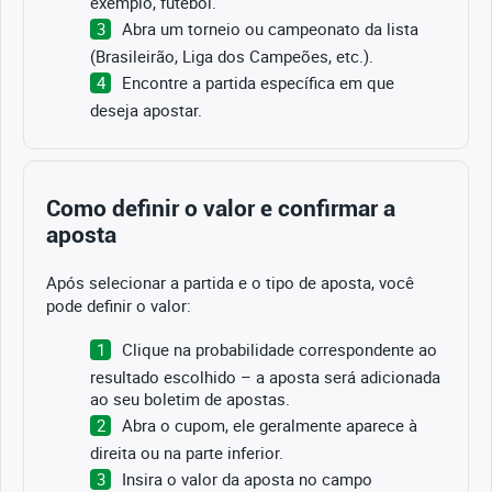
exemplo, futebol.
Abra um torneio ou campeonato da lista
(Brasileirão, Liga dos Campeões, etc.).
Encontre a partida específica em que
deseja apostar.
Como definir o valor e confirmar a
aposta
Após selecionar a partida e o tipo de aposta, você
pode definir o valor:
Clique na probabilidade correspondente ao
resultado escolhido – a aposta será adicionada
ao seu boletim de apostas.
Abra o cupom, ele geralmente aparece à
direita ou na parte inferior.
Insira o valor da aposta no campo