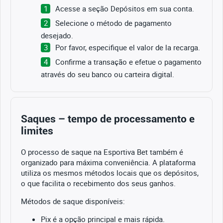
Acesse a seção Depósitos em sua conta.
Selecione o método de pagamento
desejado.
Por favor, especifique el valor de la recarga.
Confirme a transação e efetue o pagamento
através do seu banco ou carteira digital.
Saques – tempo de processamento e
limites
O processo de saque na Esportiva Bet também é
organizado para máxima conveniência. A plataforma
utiliza os mesmos métodos locais que os depósitos,
o que facilita o recebimento dos seus ganhos.
Métodos de saque disponíveis:
Pix é a opção principal e mais rápida.