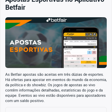
Betfair
As Betfair apostas são aceitas em três dúzias de esportes.
Há ofertas para apostar em eventos do mundo da economia,
da política e do showbiz. Os jogos de apostas ao vivo
contêm informações detalhadas, estatísticas do jogo e da
equipe. Eventos ao vivo estão disponíveis para apostadores
com um saldo positivo.