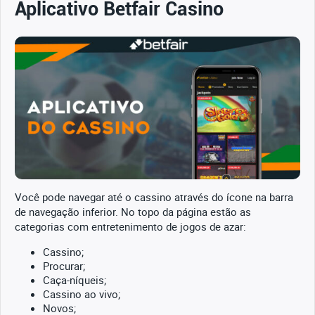
Aplicativo Betfair Casino
Você pode navegar até o cassino através do ícone na barra
de navegação inferior. No topo da página estão as
categorias com entretenimento de jogos de azar:
Cassino;
Procurar;
Caça-níqueis;
Cassino ao vivo;
Novos;