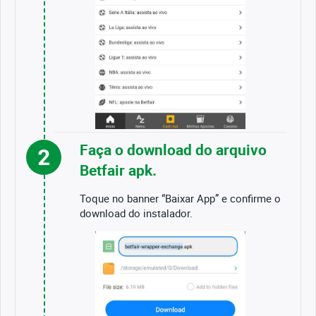
Faça o download do arquivo
2
Betfair apk.
Toque no banner “Baixar App” e confirme o
download do instalador.