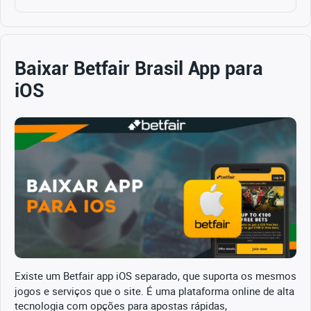
Baixar Betfair Brasil App para
iOS
Existe um Betfair app iOS
separado, que suporta os mesmos
jogos e serviços que o site. É uma plataforma online de alta
tecnologia com opções para apostas rápidas,