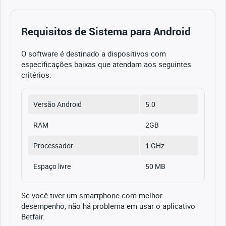
Requisitos de Sistema para Android
O software é destinado a dispositivos com
especificações baixas que atendam aos seguintes
critérios:
Versão Android
5.0
RAM
2GB
Processador
1 GHz
Espaço livre
50 MB
Se você tiver um smartphone com melhor
desempenho, não há problema em usar o aplicativo
Betfair.