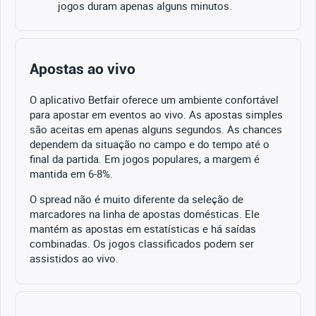
jogos duram apenas alguns minutos.
Apostas ao vivo
O aplicativo Betfair oferece um ambiente confortável
para apostar em eventos ao vivo. As apostas simples
são aceitas em apenas alguns segundos. As chances
dependem da situação no campo e do tempo até o
final da partida. Em jogos populares, a margem é
mantida em 6-8%.
O spread não é muito diferente da seleção de
marcadores na linha de apostas domésticas. Ele
mantém as apostas em estatísticas e há saídas
combinadas. Os jogos classificados podem ser
assistidos ao vivo.