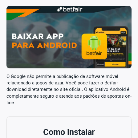
O Google não permite a publicação de software móvel
relacionado a jogos de azar. Você pode fazer o Betfair
download diretamente no site oficial
O aplicativo Android é
.
completamente seguro e atende aos padrões de apostas on-
line.
Como instalar