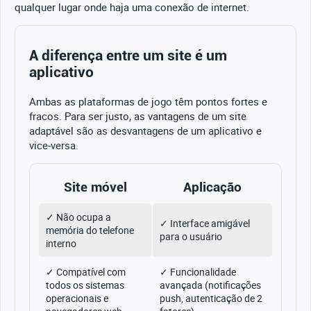
qualquer lugar onde haja uma conexão de internet.
A diferença entre um site é um
aplicativo
Ambas as plataformas de jogo têm pontos fortes e
fracos. Para ser justo, as vantagens de um site
adaptável são as desvantagens de um aplicativo e
vice-versa.
Site móvel
Aplicação
✓ Não ocupa a
✓ Interface amigável
memória do telefone
para o usuário
interno
✓ Compatível com
✓ Funcionalidade
todos os sistemas
avançada (notificações
operacionais e
push, autenticação de 2