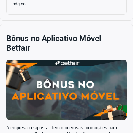
página.
Bônus no Aplicativo Móvel
Betfair
A empresa de apostas tem numerosas promoções para