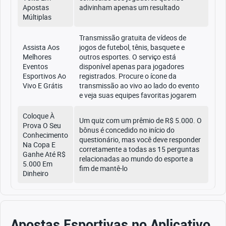
Apostas
adivinham apenas um resultado
Múltiplas
Transmissão gratuita de vídeos de
Assista Aos
jogos de futebol, tênis, basquete e
Melhores
outros esportes. O serviço está
Eventos
disponível apenas para jogadores
Esportivos Ao
registrados. Procure o ícone da
Vivo E Grátis
transmissão ao vivo ao lado do evento
e veja suas equipes favoritas jogarem
Coloque À
Um quiz com um prêmio de R$ 5.000. O
Prova O Seu
bônus é concedido no início do
Conhecimento
questionário, mas você deve responder
Na Copa E
corretamente a todas as 15 perguntas
Ganhe Até R$
relacionadas ao mundo do esporte a
5.000 Em
fim de mantê-lo
Dinheiro
Apostas Esportivas no Aplicativo