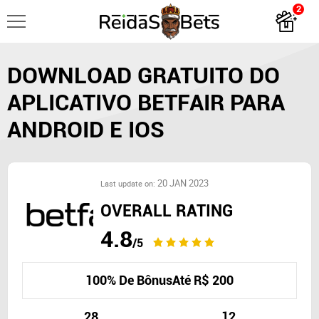
DOWNLOAD GRATUITO DO
APLICATIVO BETFAIR PARA
ANDROID E IOS
20 JAN 2023
Last update on:
OVERALL RATING
4.8
/5
100% De BônusAté R$ 200
28
12