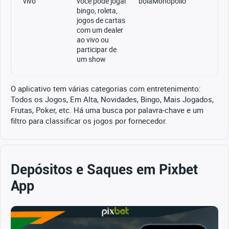
vivo
você pode jogar
bolaMonopólio
bingo, roleta,
jogos de cartas
com um dealer
ao vivo ou
participar de
um show
O aplicativo tem várias categorias com entretenimento:
Todos os Jogos, Em Alta, Novidades, Bingo, Mais Jogados,
Frutas, Poker, etc. Há uma busca por palavra-chave e um
filtro para classificar os jogos por fornecedor.
Depósitos e Saques em Pixbet
App