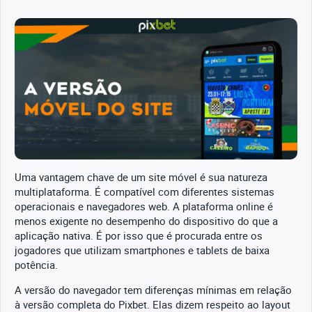
Uma vantagem chave de um site móvel é sua natureza
multiplataforma. É compatível com diferentes sistemas
operacionais e navegadores web. A plataforma online é
menos exigente no desempenho do dispositivo do que a
aplicação nativa. É por isso que é procurada entre os
jogadores que utilizam smartphones e tablets de baixa
potência.
A versão do navegador tem diferenças mínimas em relação
à versão completa do Pixbet. Elas dizem respeito ao layout