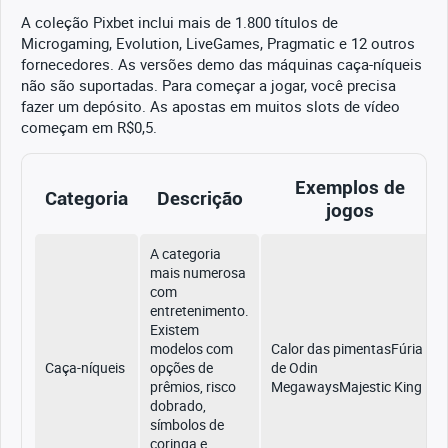
A coleção Pixbet inclui mais de 1.800 títulos de
Microgaming, Evolution, LiveGames, Pragmatic e 12 outros
fornecedores. As versões demo das máquinas caça-níqueis
não são suportadas. Para começar a jogar, você precisa
fazer um depósito. As apostas em muitos slots de vídeo
começam em R$0,5.
Exemplos de
Categoria
Descrição
jogos
A categoria
mais numerosa
com
entretenimento.
Existem
modelos com
Calor das pimentasFúria
Caça-níqueis
opções de
de Odin
prêmios, risco
MegawaysMajestic King
dobrado,
símbolos de
coringa e