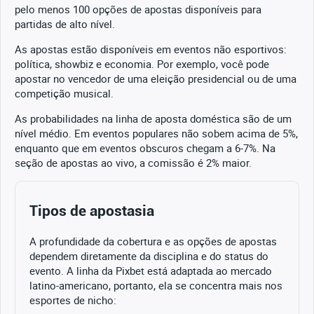
pelo menos 100 opções de apostas disponíveis para
partidas de alto nível.
As apostas estão disponíveis em eventos não esportivos:
política, showbiz e economia. Por exemplo, você pode
apostar no vencedor de uma eleição presidencial ou de uma
competição musical.
As probabilidades na linha de aposta doméstica são de um
nível médio. Em eventos populares não sobem acima de 5%,
enquanto que em eventos obscuros chegam a 6-7%. Na
seção de apostas ao vivo, a comissão é 2% maior.
Tipos de apostasia
A profundidade da cobertura e as opções de apostas
dependem diretamente da disciplina e do status do
evento. A linha da Pixbet está adaptada ao mercado
latino-americano, portanto, ela se concentra mais nos
esportes de nicho: