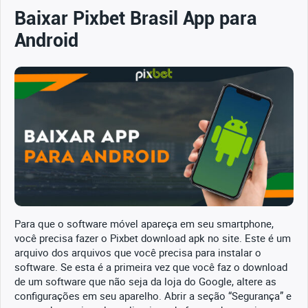
Baixar Pixbet Brasil App para
Android
Para que o software móvel apareça em seu smartphone,
você precisa fazer o Pixbet download apk no site. Este é um
arquivo dos arquivos que você precisa para instalar o
software. Se esta é a primeira vez que você faz o download
de um software que não seja da loja do Google, altere as
configurações em seu aparelho. Abrir a seção “Segurança” e