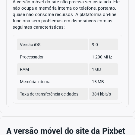
A versão móvel do site não precisa ser instalada. Ele
não ocupa a memória interna do telefone, portanto,
quase não consome recursos. A plataforma on-line
funciona sem problemas em dispositivos com as
seguintes características:
Versão iOS
9.0
Processador
1 200 MHz
RAM
1 GB
Memória interna
15 MB
Taxa de transferência de dados
384 kbit/s
A versão móvel do site da Pixbet