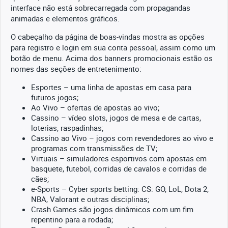
interface não está sobrecarregada com propagandas
animadas e elementos gráficos.
O cabeçalho da página de boas-vindas mostra as opções
para registro e login em sua conta pessoal, assim como um
botão de menu. Acima dos banners promocionais estão os
nomes das seções de entretenimento:
Esportes – uma linha de apostas em casa para
futuros jogos;
Ao Vivo – ofertas de apostas ao vivo;
Cassino – vídeo slots, jogos de mesa e de cartas,
loterias, raspadinhas;
Cassino ao Vivo – jogos com revendedores ao vivo e
programas com transmissões de TV;
Virtuais – simuladores esportivos com apostas em
basquete, futebol, corridas de cavalos e corridas de
cães;
e-Sports – Cyber sports betting: CS: GO, LoL, Dota 2,
NBA, Valorant e outras disciplinas;
Crash Games são jogos dinâmicos com um fim
repentino para a rodada;