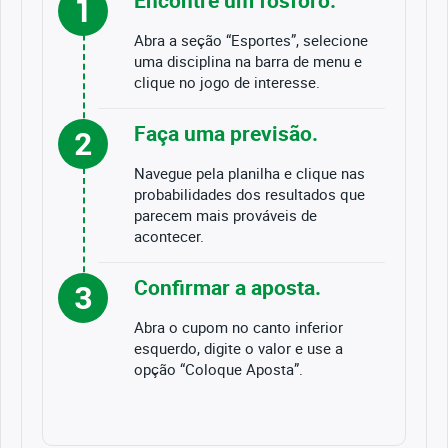
Encontre um fósforo.
1
Abra a seção “Esportes”, selecione
uma disciplina na barra de menu e
clique no jogo de interesse.
Faça uma previsão.
2
Navegue pela planilha e clique nas
probabilidades dos resultados que
parecem mais prováveis de
acontecer.
Confirmar a aposta.
3
Abra o cupom no canto inferior
esquerdo, digite o valor e use a
opção “Coloque Aposta”.