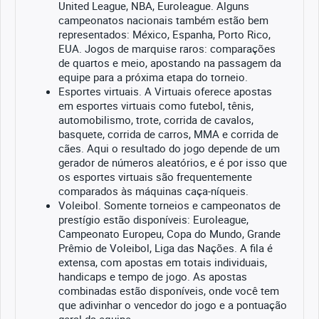
United League, NBA, Euroleague. Alguns
campeonatos nacionais também estão bem
representados: México, Espanha, Porto Rico,
EUA. Jogos de marquise raros: comparações
de quartos e meio, apostando na passagem da
equipe para a próxima etapa do torneio.
Esportes virtuais. A Virtuais oferece apostas
em esportes virtuais como futebol, tênis,
automobilismo, trote, corrida de cavalos,
basquete, corrida de carros, MMA e corrida de
cães. Aqui o resultado do jogo depende de um
gerador de números aleatórios, e é por isso que
os esportes virtuais são frequentemente
comparados às máquinas caça-níqueis.
Voleibol. Somente torneios e campeonatos de
prestígio estão disponíveis: Euroleague,
Campeonato Europeu, Copa do Mundo, Grande
Prêmio de Voleibol, Liga das Nações. A fila é
extensa, com apostas em totais individuais,
handicaps e tempo de jogo. As apostas
combinadas estão disponíveis, onde você tem
que adivinhar o vencedor do jogo e a pontuação