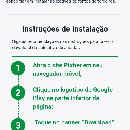
concordar em instalar aplicativos de fontes de terceiros.
Instruções de instalação
Siga as recomendações nas instruções para fazer o
download do aplicativo de apostas:
Abra o site Pixbet em seu
1
navegador móvel;
Clique no logotipo do Google
2
Play na parte inferior da
página;
Toque no banner “Download”;
3