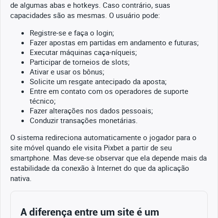
de algumas abas e hotkeys. Caso contrário, suas
capacidades são as mesmas. O usuário pode:
Registre-se e faça o login;
Fazer apostas em partidas em andamento e futuras;
Executar máquinas caça-níqueis;
Participar de torneios de slots;
Ativar e usar os bônus;
Solicite um resgate antecipado da aposta;
Entre em contato com os operadores de suporte
técnico;
Fazer alterações nos dados pessoais;
Conduzir transações monetárias.
O sistema redireciona automaticamente o jogador para o
site móvel quando ele visita Pixbet a partir de seu
smartphone. Mas deve-se observar que ela depende mais da
estabilidade da conexão à Internet do que da aplicação
nativa.
A diferença entre um site é um