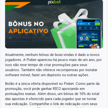
Atualmente, nenhum bônus de boas-vindas é dado a novos
jogadores. A Pixbet apareceu há pouco mais de um ano, por
isso não teve tempo de criar promoções para seus
usuários. Também não oferece recompensas por instalar
software móvel, fazer um depósito ou outras ações.
Bolão é a única oferta disponível no Pixbet. Como parte da
promoção, você pode ganhar R$12 apostando em
pontuações exatas. Além disso, um bônus de 10% do total
das apostas é oferecido para cada jogador que se tornar
sua indicação. Compartilhe o link de indicação com seus